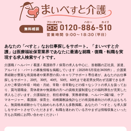
あなたの「べすと」なお仕事探しをサポート。「まいべすと介
護」は医療福祉保育業界であなたに最適な就職・復職・転職を実
現する求人検索サイトです。
介護職 / ヘルパー / 看護 / 看護助手 / 保育の求人を中心に、首都圏の正社員、派遣、
アルバイト・パートの募集情報を掲載しています（2025年5月現在3435件）。介護業
界経験が豊富な有資格者や業界歴の長いキャリアサポート専任者が、あなたのお仕事
探しをサポート。20代、30代、40代、50代、60代まで老若男女問わず活躍できる求
人やご希望の年収・時給・月給、常勤・非常勤などの様々なシフトの求人を扱ってお
り、賞与退職金、育休産休や無資格の方への資格支援制度などの福利厚生が充実した
求人もございます。介護福祉士、初任者研修、実務者研修、ヘルパー2級1級、ケア
マネージャー、看護師、保育士、幼稚園教諭免許などの有資格者向けの求人はもちろ
ん、無資格未経験からでも始められる求人も多数掲載。あなたの「べすと」な求人探
しをサポートさせていただきます。転職を迷われている方やまずは情報収集といった
方もお気軽にお問い合わせください！