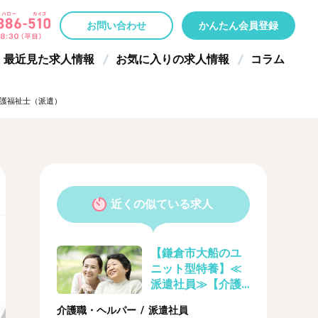
お問い合わせ
かんたん会員登録
最近見た求人情報
お気に入りの求人情報
コラム
介護福祉士（派遣）
近くの似ている求人
【鎌倉市大船のユ
ニット型特養】≪
派遣社員≫【介護
福祉士】時給1700
介護職・ヘルパー / 派遣社員
円～OK！☆大船駅