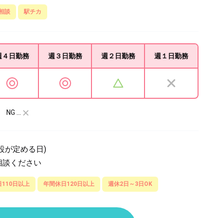
相談
駅チカ
週４日
勤務
週３日
勤務
週２日
勤務
週１日
勤務
NG …
設が定める日)
相談ください
110日以上
年間休日120日以上
週休2日～3日OK