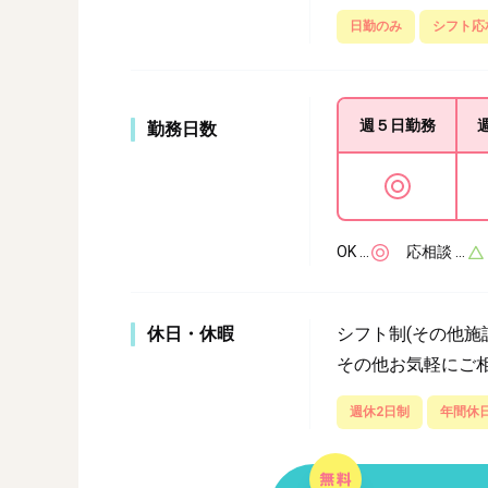
日勤のみ
シフト応
週５日
勤務
勤務日数
OK …
応相談 …
休日・休暇
シフト制(その他施
その他お気軽にご
週休2日制
年間休日