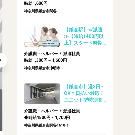
時給1,600円
シフトに合わせて
神奈川県鎌倉市関谷
送迎者あり☆/介
護・ヘルパーの業
務
【鎌倉駅】≪派遣
≫【時給1400円以
上】スタート時期
相談◎デイサービ
介護職・ヘルパー / 派遣社員
スでの介護
時給1,300円～1,600円
神奈川県鎌倉市浄明寺
【鎌倉市】週3日～
OK＊日払い対応！
ユニット型特別養
護老人ホームのケ
介護職・ヘルパー / 派遣社員
アスタッフ（派
日払い・週払いOK！詳細はお問い合わせください！
◆時給1500円～1,700円
遣）
神奈川県鎌倉市関谷1610-1