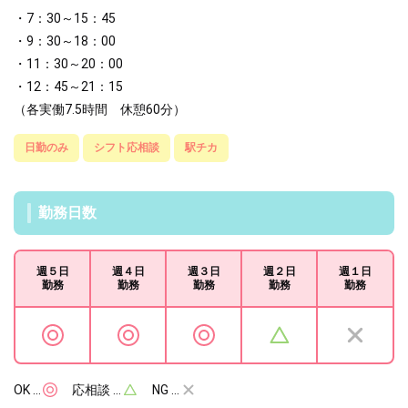
・7：30～15：45
・9：30～18：00
・11：30～20：00
・12：45～21：15
（各実働7.5時間 休憩60分）
日勤のみ
シフト応相談
駅チカ
勤務日数
週５日
週４日
週３日
週２日
週１日
勤務
勤務
勤務
勤務
勤務
OK …
応相談 …
NG …