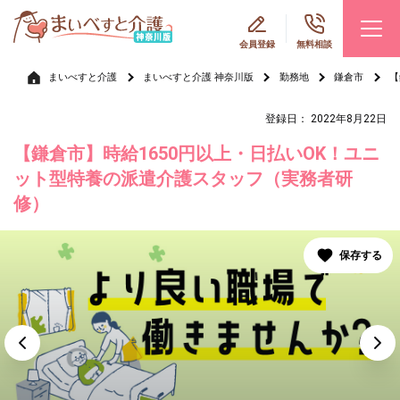
会員登録
無料相談
まいべすと介護
まいべすと介護 神奈川版
勤務地
鎌倉市
【
登録日： 2022年8月22日
【鎌倉市】時給1650円以上・日払いOK！ユニ
ット型特養の派遣介護スタッフ（実務者研
修）