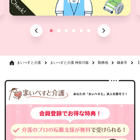
まいべすと介護
まいべすと介護 神奈川版
勤務地
鎌倉市
【