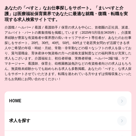
あなたの「べすと」なお仕事探しをサポート。「まいべすと介
護」は医療福祉保育業界であなたに最適な就職・復職・転職を実
現する求人検索サイトです。
介護職 / ヘルパー / 看護 / 看護助手 / 保育の求人を中心に、首都圏の正社員、派遣、
アルバイト・パートの募集情報を掲載しています（2025年5月現在3435件）。介護業
界経験が豊富な有資格者や業界歴の長いキャリアサポート専任者が、あなたのお仕事
探しをサポート。20代、30代、40代、50代、60代まで老若男女問わず活躍できる求
人やご希望の年収・時給・月給、常勤・非常勤などの様々なシフトの求人を扱ってお
り、賞与退職金、育休産休や無資格の方への資格支援制度などの福利厚生が充実した
求人もございます。介護福祉士、初任者研修、実務者研修、ヘルパー2級1級、ケア
マネージャー、看護師、保育士、幼稚園教諭免許などの有資格者向けの求人はもちろ
ん、無資格未経験からでも始められる求人も多数掲載。あなたの「べすと」な求人探
しをサポートさせていただきます。転職を迷われている方やまずは情報収集といった
方もお気軽にお問い合わせください！
HOME
求人を探す