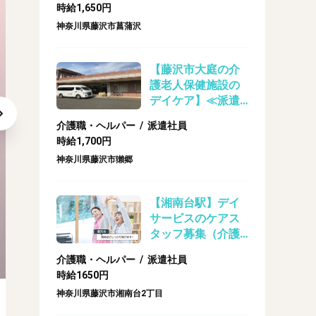
時給1,650円
OK！お車通勤可能/
神奈川県藤沢市菖蒲沢
介護・ヘルパーの
お仕事
【藤沢市大庭の介
護老人保健施設の
デイケア】≪派遣
社員≫【初任者研
介護職・ヘルパー / 派遣社員
修】1700円～OK！
時給1,700円
お車通勤可能/介
神奈川県藤沢市獺郷
護・ヘルパーのお
仕事
【湘南台駅】デイ
サービスのケアス
タッフ募集（介護
担当者がお近くまでお伺いする出張登録も承ります！
福祉士）
介護職・ヘルパー / 派遣社員
時給1650円
神奈川県藤沢市湘南台2丁目