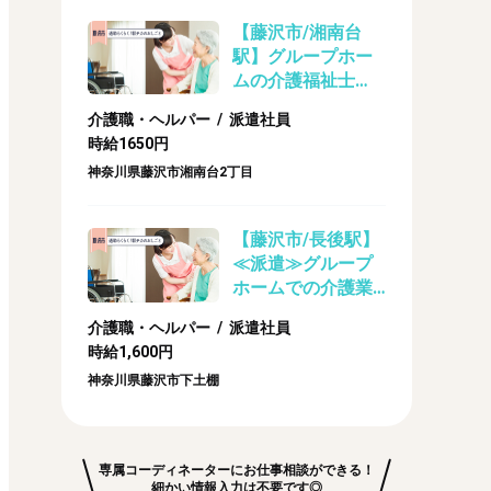
【藤沢市/湘南台
駅】グループホー
ムの介護福祉士
（派遣）
介護職・ヘルパー / 派遣社員
時給1650円
神奈川県藤沢市湘南台2丁目
【藤沢市/長後駅】
≪派遣≫グループ
ホームでの介護業
務/（初任者研修）
介護職・ヘルパー / 派遣社員
1600円～！日払
時給1,600円
い・週払い即日対
神奈川県藤沢市下土棚
応可能！
専属コーディネーターにお仕事相談ができる！
細かい情報入力は不要です◎