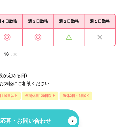
週４日
勤務
週３日
勤務
週２日
勤務
週１日
勤務
NG …
設が定める日)
どお気軽にご相談ください
110日以上
年間休日120日以上
週休2日～3日OK
応募・お問い合わせ