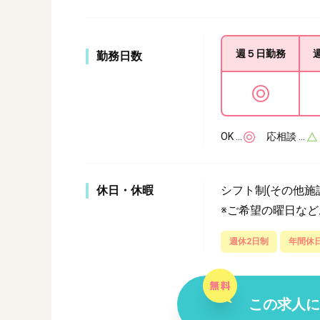
週５日
勤務
勤務日数
OK …
応相談 …
休日・休暇
シフト制(その他施
※ご希望の曜日な
週休2日制
年間休日
この求人に