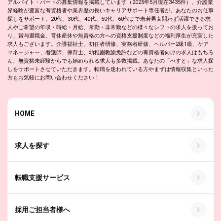
アルバイト・パートの募集情報を掲載しています（2025年5月現在3435件）。介護業
界経験が豊富な有資格者や業界歴の長いキャリアサポート専任者が、あなたのお仕事
探しをサポート。20代、30代、40代、50代、60代まで老若男女問わず活躍できる求
人やご希望の年収・時給・月給、常勤・非常勤などの様々なシフトの求人を扱ってお
り、賞与退職金、育休産休や無資格の方への資格支援制度などの福利厚生が充実した
求人もございます。介護福祉士、初任者研修、実務者研修、ヘルパー2級1級、ケア
マネージャー、看護師、保育士、幼稚園教諭免許などの有資格者向けの求人はもちろ
ん、無資格未経験からでも始められる求人も多数掲載。あなたの「べすと」な求人探
しをサポートさせていただきます。転職を迷われている方やまずは情報収集といった
方もお気軽にお問い合わせください！
HOME
求人を探す
転職支援サービス
採用ご担当者様へ