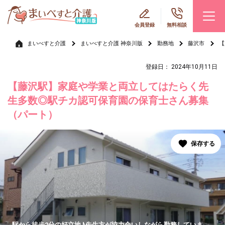
会員登録
無料相談
まいべすと介護
まいべすと介護 神奈川版
勤務地
藤沢市
【
登録日： 2024年10月11日
【藤沢駅】家庭や学業と両立してはたらく先
生多数◎駅チカ認可保育園の保育士さん募集
（パート）
駅から徒歩2分の好立地♪先生方が協力合いしながら勤務していま