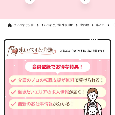
まいべすと介護
まいべすと介護 神奈川版
勤務地
藤沢市
【