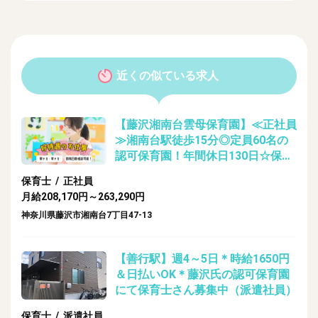
近くの似ている求人
【藤沢湘南台雲母保育園】≪正社員
≫湘南台駅徒歩15分◎定員60名の
認可保育園！年間休日130日☆保育
のお仕事
保育士 / 正社員
月給208,170円～263,290円
神奈川県藤沢市湘南台7丁目47-13
【善行駅】週4～5日＊時給1650円
＆日払いOK＊藤沢氏の認可保育園
にて保育士さん募集中（派遣社員）
保育士 / 派遣社員