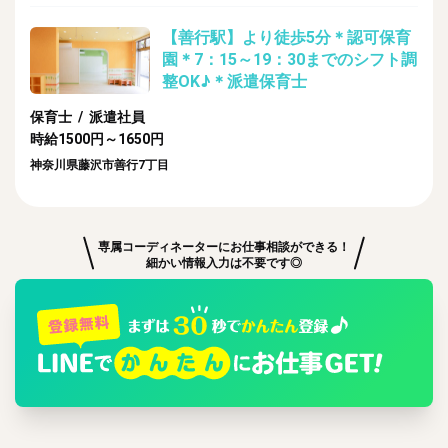
【善行駅】より徒歩5分＊認可保育
園＊7：15～19：30までのシフト調
整OK♪＊派遣保育士
保育士 / 派遣社員
時給1500円～1650円
神奈川県藤沢市善行7丁目
専属コーディネーターにお仕事相談ができる！
細かい情報入力は不要です◎