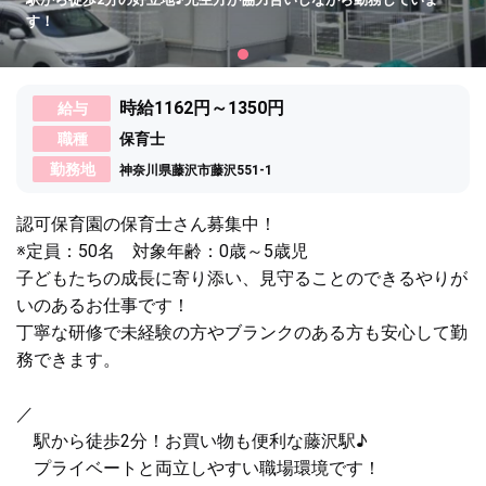
す！
時給1162円～1350円
給与
職種
保育士
勤務地
神奈川県藤沢市藤沢551-1
認可保育園の保育士さん募集中！
※定員：50名 対象年齢：0歳～5歳児
子どもたちの成長に寄り添い、見守ることのできるやりが
いのあるお仕事です！
丁寧な研修で未経験の方やブランクのある方も安心して勤
務できます。
／
駅から徒歩2分！お買い物も便利な藤沢駅♪
プライベートと両立しやすい職場環境です！