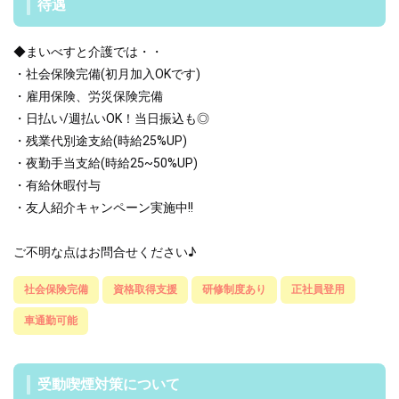
待遇
◆まいべすと介護では・・
・社会保険完備(初月加入OKです)
・雇用保険、労災保険完備
・日払い/週払いOK！当日振込も◎
・残業代別途支給(時給25%UP)
・夜勤手当支給(時給25~50%UP)
・有給休暇付与
・友人紹介キャンペーン実施中!!
ご不明な点はお問合せください♪
社会保険完備
資格取得支援
研修制度あり
正社員登用
車通勤可能
受動喫煙対策について