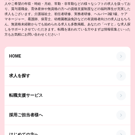
人やご希望の年収・時給・月給、常勤・非常勤などの様々なシフトの求人を扱ってお
り、賞与退職金、育休産休や無資格の方への資格支援制度などの福利厚生が充実した
求人もございます。介護福祉士、初任者研修、実務者研修、ヘルパー2級1級、ケア
マネージャー、看護師、保育士、幼稚園教諭免許などの有資格者向けの求人はもちろ
ん、無資格未経験からでも始められる求人も多数掲載。あなたの「べすと」な求人探
しをサポートさせていただきます。転職を迷われている方やまずは情報収集といった
方もお気軽にお問い合わせください！
HOME
求人を探す
転職支援サービス
採用ご担当者様へ
はじめての方へ