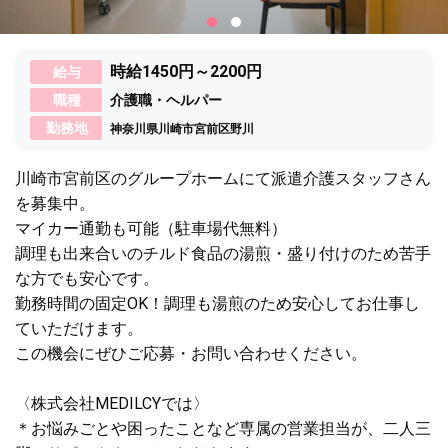
時給1450円～2200円
給与
職種
介護職・ヘルパー
勤務地
神奈川県川崎市宮前区野川
川崎市宮前区のグループホームにて派遣介護スタッフさん
を募集中。
マイカー通勤も可能（駐車場代無料）
調理も出来合いのチルド食品の湯煎・盛り付けのため苦手
な方でも安心です。
勤務時間の固定OK！調理も湯煎のため安心してお仕事し
ていただけます。
この機会にぜひご応募・お問い合わせください。
〈株式会社MEDILCYでは〉
＊お悩みごとや困ったことなど専属の営業担当が、二人三