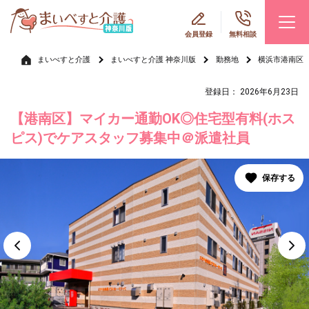
会員登録
無料相談
まいべすと介護
まいべすと介護 神奈川版
勤務地
横浜市港南区
登録日： 2026年6月23日
【港南区】マイカー通勤OK◎住宅型有料(ホス
ピス)でケアスタッフ募集中＠派遣社員