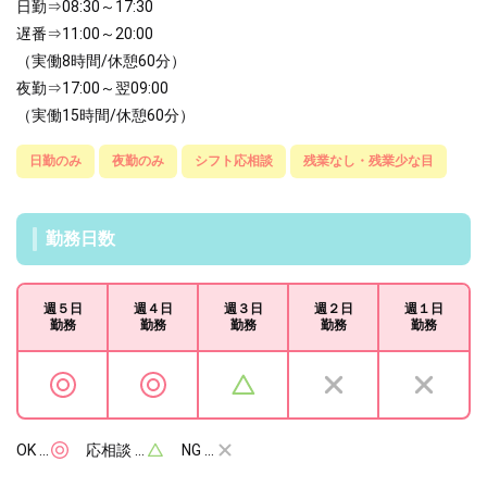
日勤⇒08:30～17:30
遅番⇒11:00～20:00
（実働8時間/休憩60分）
夜勤⇒17:00～翌09:00
（実働15時間/休憩60分）
日勤のみ
夜勤のみ
シフト応相談
残業なし・残業少な目
勤務日数
週５日
週４日
週３日
週２日
週１日
勤務
勤務
勤務
勤務
勤務
OK …
応相談 …
NG …