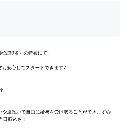
多床室30名）の特養にて、
方も安心してスタートできます♪
分
いや週払いで自由に給与を受け取ることができます◎
当日振込も！