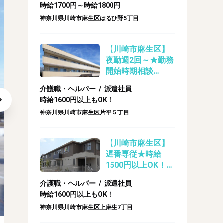
時給1700円～時給1800円
神奈川県川崎市麻生区はるひ野5丁目
【川崎市麻生区】
夜勤週2回～★勤務
開始時期相談
OK♪★住宅型有料
介護職・ヘルパー / 派遣社員
老人ホームのケア
時給1600円以上もOK！
スタッフ（派遣）
神奈川県川崎市麻生区片平５丁目
【川崎市麻生区】
遅番専従★時給
1500円以上OK！グ
ループホームのケ
介護職・ヘルパー / 派遣社員
アスタッフ（派
時給1600円以上もOK！
遣）
神奈川県川崎市麻生区上麻生7丁目