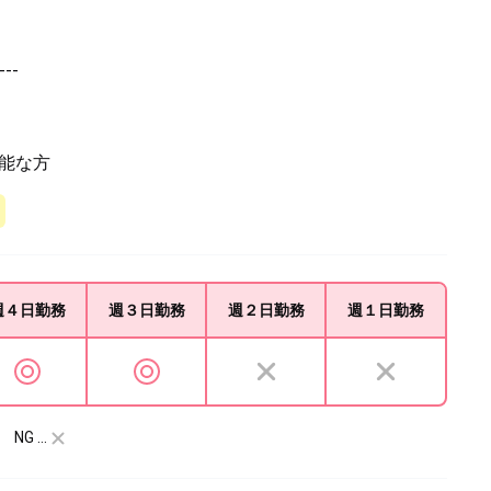
---
能な方
週４日
勤務
週３日
勤務
週２日
勤務
週１日
勤務
NG …