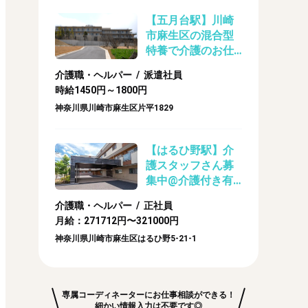
【五月台駅】川崎
市麻生区の混合型
特養で介護のお仕
事☆彡駅徒歩圏内
介護職・ヘルパー / 派遣社員
で車通勤もOKです
時給1450円～1800円
◎
神奈川県川崎市麻生区片平1829
【はるひ野駅】介
護スタッフさん募
集中@介護付き有
料老人ホーム（正
介護職・ヘルパー / 正社員
社員）
月給：271712円〜321000円
神奈川県川崎市麻生区はるひ野5-21-1
専属コーディネーターにお仕事相談ができる！
細かい情報入力は不要です◎