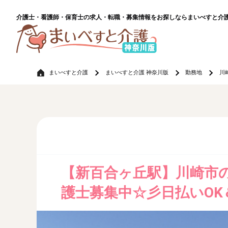
介護士・看護師・保育士の求人・転職・募集情報をお探しならまいべすと介
まいべすと介護
まいべすと介護 神奈川版
勤務地
川
【新百合ヶ丘駅】川崎市
護士募集中☆彡日払いOK