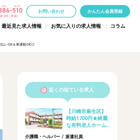
お問い合わせ
かんたん会員登録
最近見た求人情報
お気に入りの求人情報
コラム
払いOK＆車通勤OK◎
近くの似ている求人
【川崎市麻生区】
時給1700円★綺麗
な有料老人ホーム
での介護福祉士さ
介護職・ヘルパー / 派遣社員
ん募集（派遣）