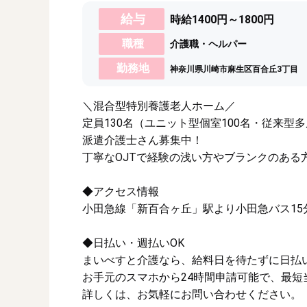
給与
時給1400円～1800円
職種
介護職・ヘルパー
勤務地
神奈川県川崎市麻生区百合丘3丁目
＼混合型特別養護老人ホーム／
定員130名（ユニット型個室100名・従来型
派遣介護士さん募集中！
丁寧なOJTで経験の浅い方やブランクのある
◆アクセス情報
小田急線「新百合ヶ丘」駅より小田急バス15
◆日払い・週払いOK
まいべすと介護なら、給料日を待たずに日払
お手元のスマホから24時間申請可能で、最短
詳しくは、お気軽にお問い合わせください。