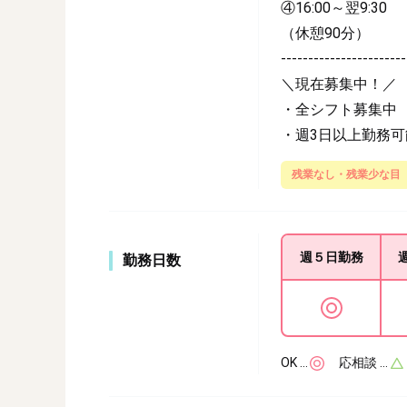
④16:00～翌9:30
（休憩90分）
-----------------------
＼現在募集中！／
・全シフト募集中
・週3日以上勤務可
残業なし・残業少な目
週５日
勤務
勤務日数
OK …
応相談 …