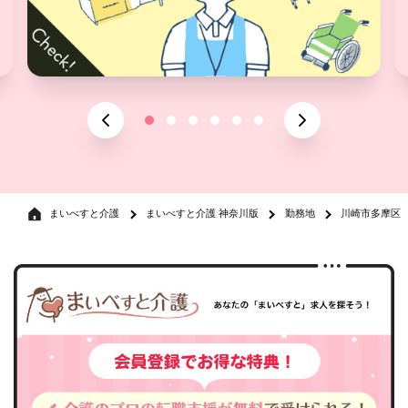
まいべすと介護
まいべすと介護 神奈川版
勤務地
川崎市多摩区