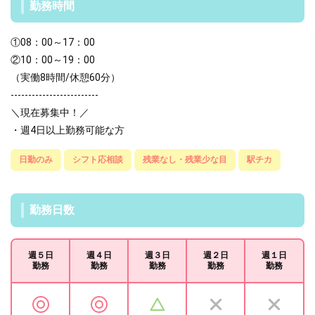
勤務時間
①08：00～17：00
②10：00～19：00
（実働8時間/休憩60分）
-------------------------
＼現在募集中！／
・週4日以上勤務可能な方
日勤のみ
シフト応相談
残業なし・残業少な目
駅チカ
勤務日数
週５日
週４日
週３日
週２日
週１日
勤務
勤務
勤務
勤務
勤務