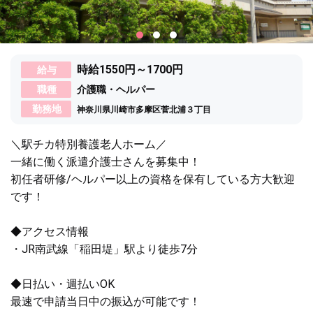
時給1550円～1700円
給与
職種
介護職・ヘルパー
勤務地
神奈川県川崎市多摩区菅北浦３丁目
＼駅チカ特別養護老人ホーム／
一緒に働く派遣介護士さんを募集中！
初任者研修/ヘルパー以上の資格を保有している方大歓迎
です！
◆アクセス情報
・JR南武線「稲田堤」駅より徒歩7分
◆日払い・週払いOK
最速で申請当日中の振込が可能です！