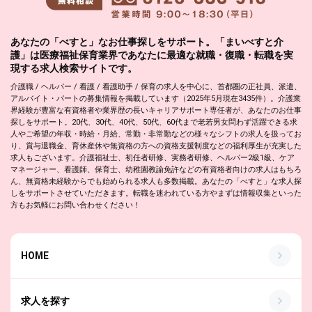
あなたの「べすと」なお仕事探しをサポート。「まいべすと介
護」は医療福祉保育業界であなたに最適な就職・復職・転職を実
現する求人検索サイトです。
介護職 / ヘルパー / 看護 / 看護助手 / 保育の求人を中心に、首都圏の正社員、派遣、
アルバイト・パートの募集情報を掲載しています（2025年5月現在3435件）。介護業
界経験が豊富な有資格者や業界歴の長いキャリアサポート専任者が、あなたのお仕事
探しをサポート。20代、30代、40代、50代、60代まで老若男女問わず活躍できる求
人やご希望の年収・時給・月給、常勤・非常勤などの様々なシフトの求人を扱ってお
り、賞与退職金、育休産休や無資格の方への資格支援制度などの福利厚生が充実した
求人もございます。介護福祉士、初任者研修、実務者研修、ヘルパー2級1級、ケア
マネージャー、看護師、保育士、幼稚園教諭免許などの有資格者向けの求人はもちろ
ん、無資格未経験からでも始められる求人も多数掲載。あなたの「べすと」な求人探
しをサポートさせていただきます。転職を迷われている方やまずは情報収集といった
方もお気軽にお問い合わせください！
HOME
求人を探す