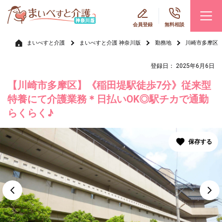
会員登録
無料相談
まいべすと介護
まいべすと介護 神奈川版
勤務地
川崎市多摩区
登録日： 2025年6月6日
【川崎市多摩区】《稲田堤駅徒歩7分》従来型
特養にて介護業務＊日払いOK◎駅チカで通勤
らくらく♪