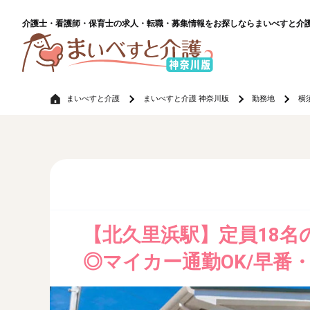
介護士・看護師・保育士の求人・転職・募集情報をお探しならまいべすと介
まいべすと介護
まいべすと介護 神奈川版
勤務地
横
【北久里浜駅】定員18
◎マイカー通勤OK/早番