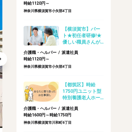
時給1120円～
プホームでの介護
神奈川県横須賀市小矢部4丁目
業務
【横須賀市】パー
ト★初任者研修!★
優しい職員さんが
たくさんいるので
介護職・ヘルパー / 派遣社員
安心★グループホ
時給1120円～
ームでの介護業務
神奈川県横須賀市小矢部4丁目
【都筑区】時給
1750円ユニット型
特別養護老人ホー
ムでの介護スタッ
介護職・ヘルパー / 派遣社員
フさん★派遣
時給1600円～時給1750円
神奈川県横須賀市川和町6丁目