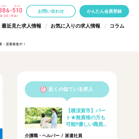
お問い合わせ
かんたん会員登録
最近見た求人情報
お気に入りの求人情報
コラム
早番・遅番募集中！
近くの似ている求人
【横須賀市】パー
ト★無資格の方も
可能!!優しい職員さ
んがたくさんいる
介護職・ヘルパー / 派遣社員
ので安心★グルー