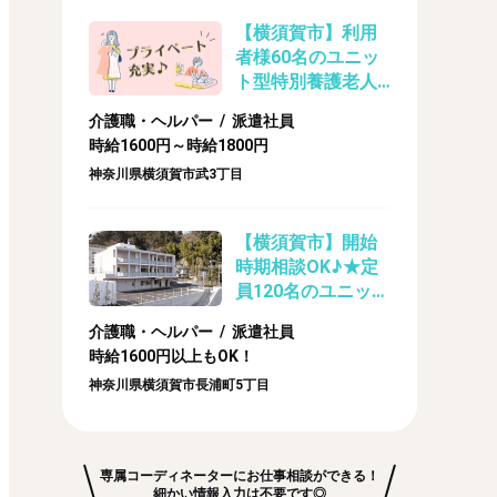
【横須賀市】利用
者様60名のユニッ
ト型特別養護老人
ホームでの介護ス
介護職・ヘルパー / 派遣社員
タッフさん★派遣
時給1600円～時給1800円
神奈川県横須賀市武3丁目
【横須賀市】開始
時期相談OK♪★定
員120名のユニット
型特別養護老人ホ
介護職・ヘルパー / 派遣社員
ームのケアスタッ
時給1600円以上もOK！
フ（派遣）
神奈川県横須賀市長浦町5丁目
専属コーディネーターにお仕事相談ができる！
細かい情報入力は不要です◎