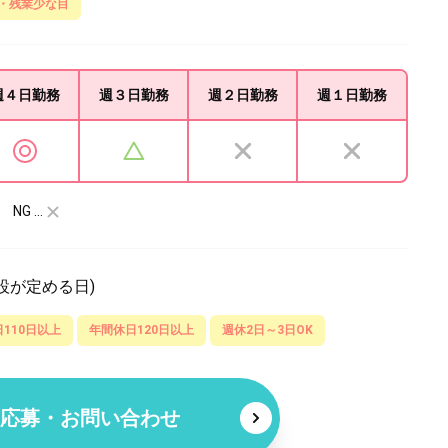
・残業少な目
週４日
勤務
週３日
勤務
週２日
勤務
週１日
勤務
NG …
設が定める日)
110日以上
年間休日120日以上
週休2日～3日OK
応募・お問い合わせ