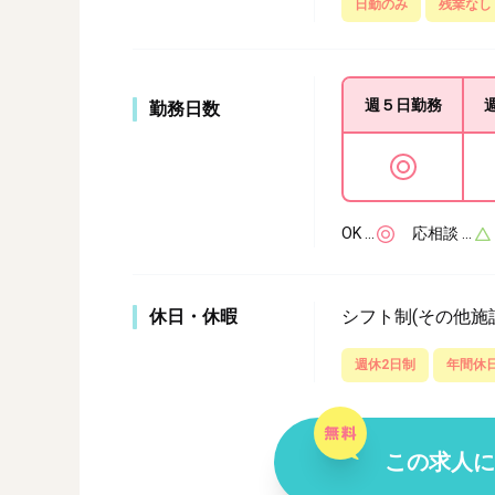
日勤のみ
残業なし
週５日
勤務
勤務日数
OK …
応相談 …
休日・休暇
シフト制(その他施
週休2日制
年間休日
この求人に