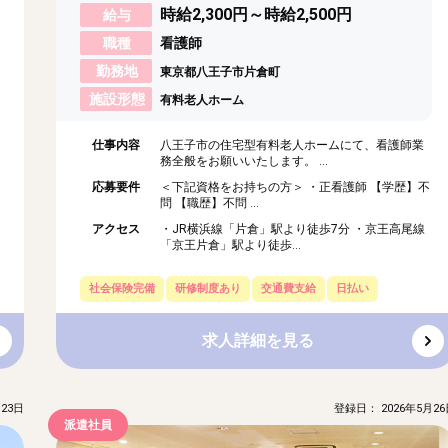
時給2,300円～時給2,500円
給与
職種
看護師
勤務地
東京都八王子市片倉町
施設形態
有料老人ホーム
仕事内容
八王子市の住宅型有料老人ホームにて、看護師業
務全般をお願いいたします。 ...
応募要件
＜下記資格をお持ちの方＞ ・正看護師 【学歴】不
問 【職歴】不問 ...
アクセス
・JR横浜線「片倉」駅より徒歩7分 ・京王高尾線
「京王片倉」駅より徒歩...
社会保険完備
研修制度あり
交通費支給
日払い
求人詳細を見る
23日
登録日： 2026年5月26
派遣社員