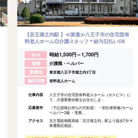
【京王堀之内駅 】≪派遣≫八王子市の住宅型有
料老人ホーム◎介護スタッフ＊給与日払いOK
時給1,500円～1,700円
給与
職種
介護職・ヘルパー
勤務地
東京都八王子市堀之内3丁目
施設形態
有料老人ホーム
仕事内容
八王子市の住宅型有料老人ホーム（ホスピス）に
て、介護業務全般をお任せしま...
応募要件
〈下記資格お持ちの方歓迎〉 ・初任者研修/ホーム
ヘルパー2級 ・実務...
アクセス
京王電鉄相模原線「京王堀之内」駅より徒歩7分 ※
車通勤応相談...