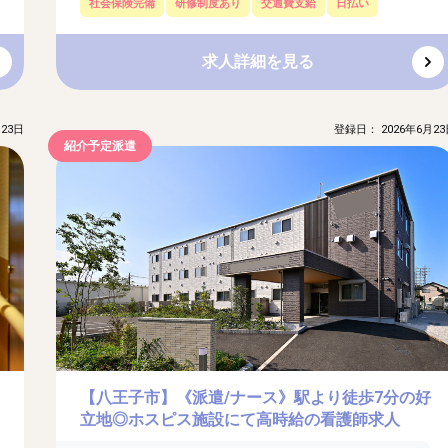
社会保険完備
研修制度あり
交通費支給
日払い
求人詳細を見る
23日
登録日： 2026年6月23
紹介予定派遣
【八王子市】《派遣/ナース》駅より徒歩7分の好
立地◎ホスピス施設にて高時給の看護師求人