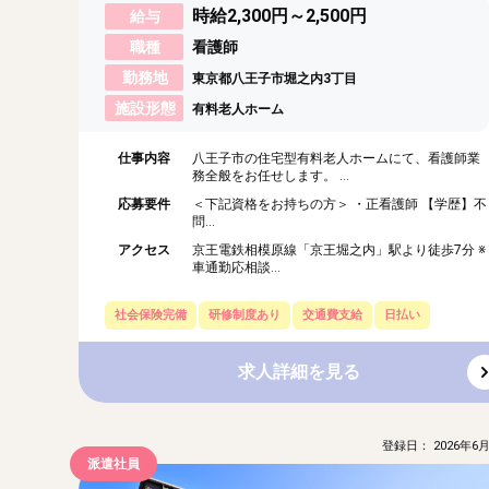
時給2,300円～2,500円
給与
職種
看護師
勤務地
東京都八王子市堀之内3丁目
施設形態
有料老人ホーム
仕事内容
八王子市の住宅型有料老人ホームにて、看護師業
務全般をお任せします。 ...
応募要件
＜下記資格をお持ちの方＞ ・正看護師 【学歴】不
問...
アクセス
京王電鉄相模原線「京王堀之内」駅より徒歩7分 ※
車通勤応相談...
社会保険完備
研修制度あり
交通費支給
日払い
求人詳細を見る
登録日： 2026年6月
派遣社員