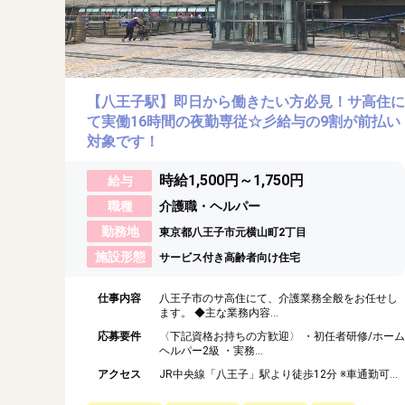
【八王子駅】即日から働きたい方必見！サ高住に
て実働16時間の夜勤専従☆彡給与の9割が前払い
対象です！
時給1,500円～1,750円
給与
職種
介護職・ヘルパー
勤務地
東京都八王子市元横山町2丁目
施設形態
サービス付き高齢者向け住宅
仕事内容
八王子市のサ高住にて、介護業務全般をお任せし
ます。 ◆主な業務内容...
応募要件
〈下記資格お持ちの方歓迎〉 ・初任者研修/ホーム
ヘルパー2級 ・実務...
アクセス
JR中央線「八王子」駅より徒歩12分 ※車通勤可...