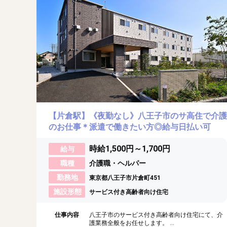
【片倉駅】《夜勤なし》八王子市のサ高住で介護
のお仕事＊派遣で働きたい方◎給与日払い可
時給1,500円～1,700円
給与
職種
介護職・ヘルパー
勤務地
東京都八王子市片倉町451
施設形態
サービス付き高齢者向け住宅
仕事内容
八王子市のサービス付き高齢者向け住宅にて、介
護業務全般をお任せします。 ...