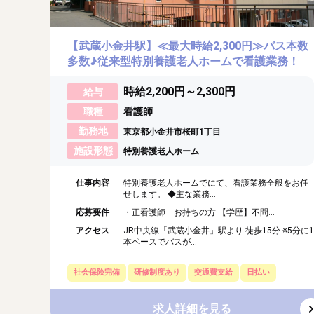
【武蔵小金井駅】≪最大時給2,300円≫バス本数
多数♪従来型特別養護老人ホームで看護業務！
時給2,200円～2,300円
給与
職種
看護師
勤務地
東京都小金井市桜町1丁目
施設形態
特別養護老人ホーム
仕事内容
特別養護老人ホームでにて、看護業務全般をお任
せします。 ◆主な業務...
応募要件
・正看護師 お持ちの方 【学歴】不問...
アクセス
JR中央線「武蔵小金井」駅より 徒歩15分 ※5分に1
本ペースでバスが...
社会保険完備
研修制度あり
交通費支給
日払い
求人詳細を見る