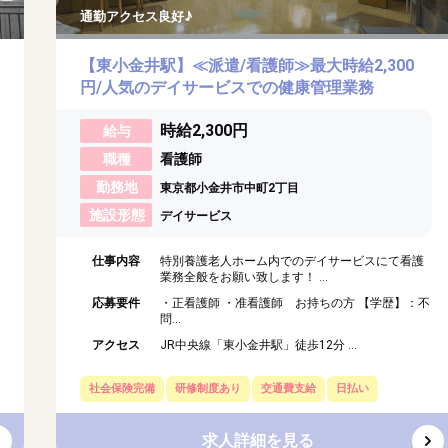
通勤アクセス良好♪
【東小金井駅】≪派遣/看護師≫最大時給2,300
円/人気のデイサービスでの健康管理業務
時給2,300円
給与
職種
看護師
勤務地
東京都小金井市中町2丁目
施設形態
デイサービス
仕事内容
特別養護老人ホーム内でのデイサービスにて看護
業務全般をお願い致します！ ...
応募要件
・正看護師 ・准看護師 お持ちの方 【学歴】：不
問...
アクセス
JR中央線「東小金井駅」徒歩12分 ...
社会保険完備
研修制度あり
交通費支給
日払い
求人詳細を見る