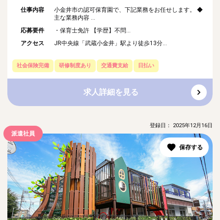
仕事内容
小金井市の認可保育園で、下記業務をお任せします。 ◆
主な業務内容 ...
応募要件
・保育士免許 【学歴】不問...
アクセス
JR中央線「武蔵小金井」駅より徒歩13分...
社会保険完備
研修制度あり
交通費支給
日払い
求人詳細を見る
登録日： 2025年12月16日
派遣社員