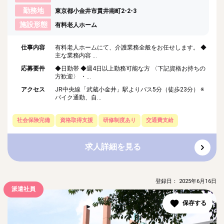
勤務地
東京都小金井市貫井南町2-2-3
施設形態
有料老人ホーム
仕事内容
有料老人ホームにて、介護業務全般をお任せします。 ◆
主な業務内容 ...
応募要件
◆日勤帯 ◆週4日以上勤務可能な方 〈下記資格お持ちの
方歓迎〉 ・...
アクセス
JR中央線「武蔵小金井」駅よりバス5分（徒歩23分） ※
バイク通勤、自...
社会保険完備
資格取得支援
研修制度あり
交通費支給
求人詳細を見る
登録日： 2025年6月16日
派遣社員