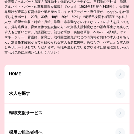
介護職 / ヘルパー / 看護 / 看護助手 / 保育の求人を中心に、首都圏の正社員、派遣、
アルバイト・パートの募集情報を掲載しています（2025年5月現在3435件）。介護業
界経験が豊富な有資格者や業界歴の長いキャリアサポート専任者が、あなたのお仕事
探しをサポート。20代、30代、40代、50代、60代まで老若男女問わず活躍できる求
人やご希望の年収・時給・月給、常勤・非常勤などの様々なシフトの求人を扱ってお
り、賞与退職金、育休産休や無資格の方への資格支援制度などの福利厚生が充実した
求人もございます。介護福祉士、初任者研修、実務者研修、ヘルパー2級1級、ケア
マネージャー、看護師、保育士、幼稚園教諭免許などの有資格者向けの求人はもちろ
ん、無資格未経験からでも始められる求人も多数掲載。あなたの「べすと」な求人探
しをサポートさせていただきます。転職を迷われている方やまずは情報収集といった
方もお気軽にお問い合わせください！
HOME
求人を探す
転職支援サービス
採用ご担当者様へ