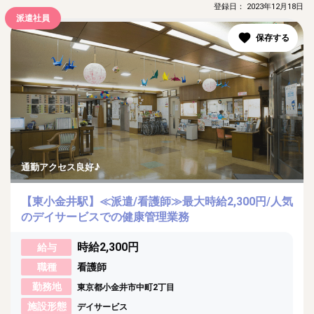
登録日： 2023年12月18日
派遣社員
通勤アクセス良好♪
【東小金井駅】≪派遣/看護師≫最大時給2,300円/人気
のデイサービスでの健康管理業務
時給2,300円
給与
職種
看護師
勤務地
東京都小金井市中町2丁目
施設形態
デイサービス