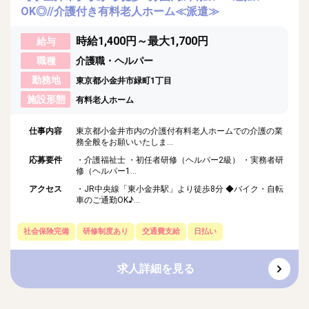
OK◎//介護付き有料老人ホーム≪派遣≫
時給1,400円～最大1,700円
給与
職種
介護職・ヘルパー
勤務地
東京都小金井市緑町1丁目
施設形態
有料老人ホーム
仕事内容
東京都小金井市内の介護付有料老人ホームでの介護の業
務全般をお願いいたしま...
応募要件
・介護福祉士 ・初任者研修（ヘルパー2級） ・実務者研
修（ヘルパー1...
アクセス
・JR中央線「東小金井駅」より徒歩8分 ◆バイク・自転
車のご通勤OK♪...
社会保険完備
研修制度あり
交通費支給
日払い
求人詳細を見る