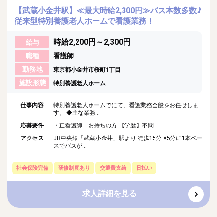
【武蔵小金井駅】≪最大時給2,300円≫バス本数多数♪
従来型特別養護老人ホームで看護業務！
時給2,200円～2,300円
給与
職種
看護師
勤務地
東京都小金井市桜町1丁目
施設形態
特別養護老人ホーム
仕事内容
特別養護老人ホームでにて、看護業務全般をお任せしま
す。 ◆主な業務...
応募要件
・正看護師 お持ちの方 【学歴】不問...
アクセス
JR中央線「武蔵小金井」駅より 徒歩15分 ※5分に1本ペー
スでバスが...
社会保険完備
研修制度あり
交通費支給
日払い
求人詳細を見る