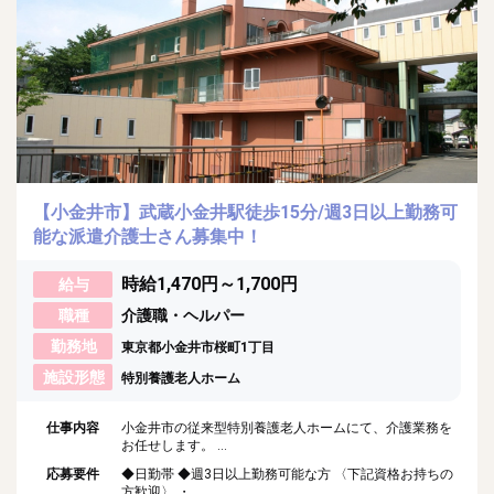
【小金井市】武蔵小金井駅徒歩15分/週3日以上勤務可
能な派遣介護士さん募集中！
時給1,470円～1,700円
給与
職種
介護職・ヘルパー
勤務地
東京都小金井市桜町1丁目
施設形態
特別養護老人ホーム
仕事内容
小金井市の従来型特別養護老人ホームにて、介護業務を
お任せします。 ...
応募要件
◆日勤帯 ◆週3日以上勤務可能な方 〈下記資格お持ちの
方歓迎〉 ・...