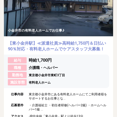
小金井市の有料老人ホームでお仕事♪
【東小金井駅】≪派遣社員≫高時給1,750円＆日払い
90％対応・有料老人ホームでケアスタッフ大募集！
時給1,700円
給与
職種
介護職・ヘルパー
勤務地
東京都小金井市東町3丁目
施設形態
有料老人ホーム
仕事内容
東京都小金井市にある有料老人ホームにてご利用者様を
サポートするお仕事とな...
応募要件
・介護福祉士 ・初任者研修(ヘルパー2級) ・ホームヘル
パー1級 ...
アクセス
JR中央線「東小金井」駅より徒歩13分...