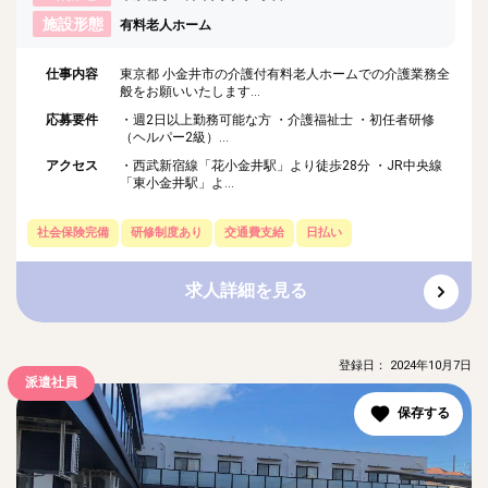
施設形態
有料老人ホーム
仕事内容
東京都 小金井市の介護付有料老人ホームでの介護業務全
般をお願いいたします...
応募要件
・週2日以上勤務可能な方 ・介護福祉士 ・初任者研修
（ヘルパー2級）...
アクセス
・西武新宿線「花小金井駅」より徒歩28分 ・JR中央線
「東小金井駅」よ...
社会保険完備
研修制度あり
交通費支給
日払い
求人詳細を見る
登録日： 2024年10月7日
派遣社員