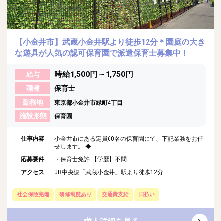
【小金井市】武蔵小金井駅より徒歩12分＊園庭の大き
な遊具が人気の認可保育園で派遣保育士募集中！
時給1,500円～1,750円
給与
職種
保育士
勤務地
東京都小金井市緑町4丁目
施設形態
保育園
仕事内容
小金井市にある定員60名の保育園にて、下記業務をお任
せします。 ◆...
応募要件
・保育士免許 【学歴】不問...
アクセス
JR中央線「武蔵小金井」駅より徒歩12分...
社会保険完備
研修制度あり
交通費支給
日払い