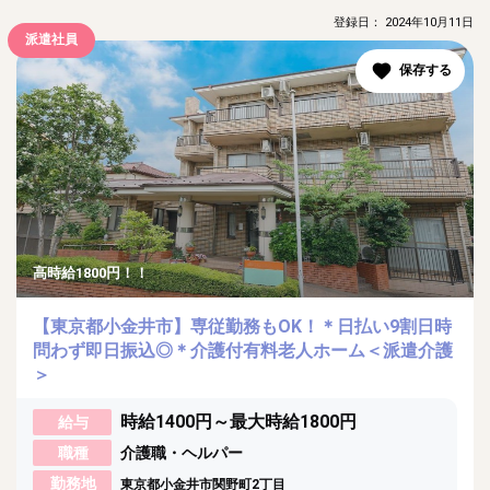
登録日： 2024年10月11日
派遣社員
高時給1800円！！
【東京都小金井市】専従勤務もOK！＊日払い9割日時
問わず即日振込◎＊介護付有料老人ホーム＜派遣介護
＞
時給1400円～最大時給1800円
給与
職種
介護職・ヘルパー
勤務地
東京都小金井市関野町2丁目