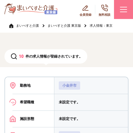
会員登録
無料相談
まいべすと介護
まいべすと介護 東京版
求人情報：東京
10
件の求人情報が登録されています。
勤務地
小金井市
希望職種
未設定です。
施設形態
未設定です。