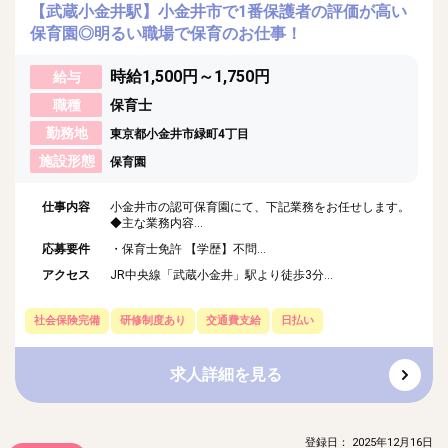
【武蔵小金井駅】小金井市で1番保護者の評価が高い
保育園◎明るい職場で保育のお仕事！
時給1,500円～1,750円
給与
職種
保育士
勤務地
東京都小金井市緑町4丁目
施設形態
保育園
仕事内容
小金井市の認可保育園にて、下記業務をお任せします。
◆主な業務内容...
応募要件
・保育士免許 【学歴】不問...
アクセス
JR中央線「武蔵小金井」駅より徒歩3分...
社会保険完備
研修制度あり
交通費支給
日払い
求人詳細を見る
登録日： 2025年12月16日