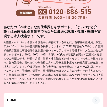
あなたの「べすと」なお仕事探しをサポート。「まいべすと介
護」は医療福祉保育業界であなたに最適な就職・復職・転職を実
現する求人検索サイトです。
介護職 / ヘルパー / 看護 / 看護助手 / 保育の求人を中心に、首都圏の正社員、派遣、
アルバイト・パートの募集情報を掲載しています（2025年5月現在3435件）。介護業
界経験が豊富な有資格者や業界歴の長いキャリアサポート専任者が、あなたのお仕事
探しをサポート。20代、30代、40代、50代、60代まで老若男女問わず活躍できる求
人やご希望の年収・時給・月給、常勤・非常勤などの様々なシフトの求人を扱ってお
り、賞与退職金、育休産休や無資格の方への資格支援制度などの福利厚生が充実した
求人もございます。介護福祉士、初任者研修、実務者研修、ヘルパー2級1級、ケア
マネージャー、看護師、保育士、幼稚園教諭免許などの有資格者向けの求人はもちろ
ん、無資格未経験からでも始められる求人も多数掲載。あなたの「べすと」な求人探
しをサポートさせていただきます。転職を迷われている方やまずは情報収集といった
方もお気軽にお問い合わせください！
HOME