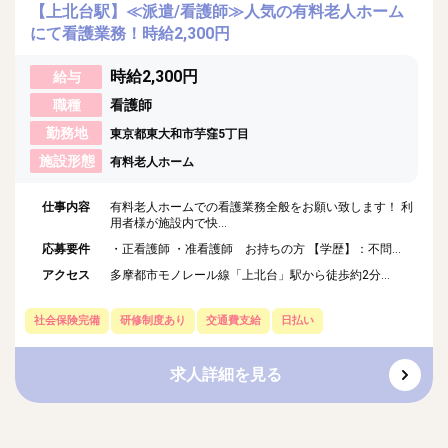
【上北台駅】≪派遣/看護師≫人気の有料老人ホーム
にて看護業務！時給2,300円
時給2,300円
給与
職種
看護師
勤務地
東京都東大和市芋窪5丁目
施設形態
有料老人ホーム
仕事内容
有料老人ホームでの看護業務全般をお願い致します！ 利
用者様が施設内で快...
応募要件
・正看護師 ・准看護師 お持ちの方 【学歴】：不問...
アクセス
多摩都市モノレール線「上北台」駅から徒歩約2分...
社会保険完備
研修制度あり
交通費支給
日払い
求人詳細を見る