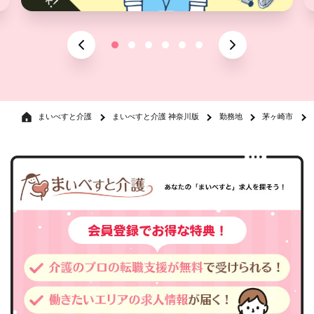
まいべすと介護
まいべすと介護 神奈川版
勤務地
茅ヶ崎市