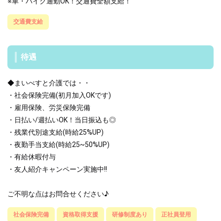
※車・バイク通勤OK！交通費全額支給！
交通費支給
待遇
◆まいべすと介護では・・
・社会保険完備(初月加入OKです)
・雇用保険、労災保険完備
・日払い/週払いOK！当日振込も◎
・残業代別途支給(時給25%UP)
・夜勤手当支給(時給25~50%UP)
・有給休暇付与
・友人紹介キャンペーン実施中!!
ご不明な点はお問合せください♪
社会保険完備
資格取得支援
研修制度あり
正社員登用