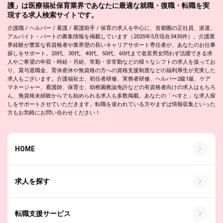
護」は医療福祉保育業界であなたに最適な就職・復職・転職を実
現する求人検索サイトです。
介護職 / ヘルパー / 看護 / 看護助手 / 保育の求人を中心に、首都圏の正社員、派遣、
アルバイト・パートの募集情報を掲載しています（2025年5月現在3435件）。介護業
界経験が豊富な有資格者や業界歴の長いキャリアサポート専任者が、あなたのお仕事
探しをサポート。20代、30代、40代、50代、60代まで老若男女問わず活躍できる求
人やご希望の年収・時給・月給、常勤・非常勤などの様々なシフトの求人を扱ってお
り、賞与退職金、育休産休や無資格の方への資格支援制度などの福利厚生が充実した
求人もございます。介護福祉士、初任者研修、実務者研修、ヘルパー2級1級、ケア
マネージャー、看護師、保育士、幼稚園教諭免許などの有資格者向けの求人はもちろ
ん、無資格未経験からでも始められる求人も多数掲載。あなたの「べすと」な求人探
しをサポートさせていただきます。転職を迷われている方やまずは情報収集といった
方もお気軽にお問い合わせください！
HOME
求人を探す
転職支援サービス