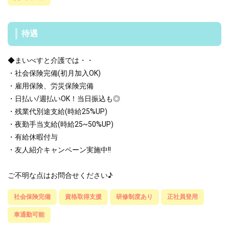
待遇
◆まいべすと介護では・・
・社会保険完備(初月加入OK)
・雇用保険、労災保険完備
・日払い/週払いOK！当日振込も◎
・残業代別途支給(時給25%UP)
・夜勤手当支給(時給25~50%UP)
・有給休暇付与
・友人紹介キャンペーン実施中!!
ご不明な点はお問合せください♪
社会保険完備
資格取得支援
研修制度あり
正社員登用
車通勤可能