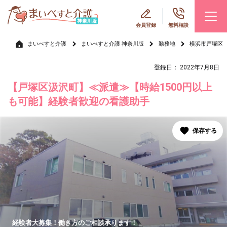
会員登録
無料相談
まいべすと介護
まいべすと介護 神奈川版
勤務地
横浜市戸塚区
登録日： 2022年7月8日
【戸塚区汲沢町】≪派遣≫【時給1500円以上
も可能】経験者歓迎の看護助手
経験者大募集！働き方のご相談承ります！