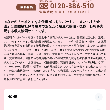
あなたの「べすと」なお仕事探しをサポート。「まいべすと介
護」は医療福祉保育業界であなたに最適な就職・復職・転職を実
現する求人検索サイトです。
介護職 / ヘルパー / 看護 / 看護助手 / 保育の求人を中心に、首都圏の正社員、派遣、
アルバイト・パートの募集情報を掲載しています（2025年5月現在3435件）。介護業
界経験が豊富な有資格者や業界歴の長いキャリアサポート専任者が、あなたのお仕事
探しをサポート。20代、30代、40代、50代、60代まで老若男女問わず活躍できる求
人やご希望の年収・時給・月給、常勤・非常勤などの様々なシフトの求人を扱ってお
り、賞与退職金、育休産休や無資格の方への資格支援制度などの福利厚生が充実した
求人もございます。介護福祉士、初任者研修、実務者研修、ヘルパー2級1級、ケア
マネージャー、看護師、保育士、幼稚園教諭免許などの有資格者向けの求人はもちろ
ん、無資格未経験からでも始められる求人も多数掲載。あなたの「べすと」な求人探
しをサポートさせていただきます。転職を迷われている方やまずは情報収集といった
方もお気軽にお問い合わせください！
HOME