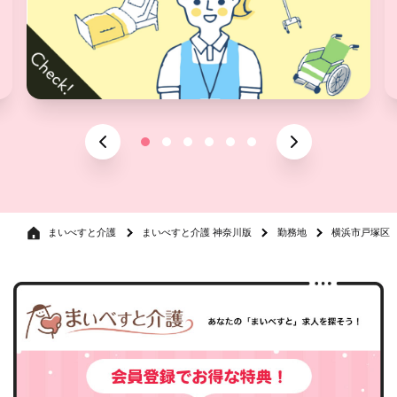
まいべすと介護
まいべすと介護 神奈川版
勤務地
横浜市戸塚区