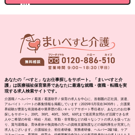
あなたの「べすと」なお仕事探しをサポート。「まいべすと介
護」は医療福祉保育業界であなたに最適な就職・復職・転職を実
現する求人検索サイトです。
介護職 / ヘルパー / 看護 / 看護助手 / 保育の求人を中心に、首都圏の正社員、派遣、
アルバイト・パートの募集情報を掲載しています（2025年5月現在3435件）。介護業
界経験が豊富な有資格者や業界歴の長いキャリアサポート専任者が、あなたのお仕事
探しをサポート。20代、30代、40代、50代、60代まで老若男女問わず活躍できる求
人やご希望の年収・時給・月給、常勤・非常勤などの様々なシフトの求人を扱ってお
り、賞与退職金、育休産休や無資格の方への資格支援制度などの福利厚生が充実した
求人もございます。介護福祉士、初任者研修、実務者研修、ヘルパー2級1級、ケア
マネージャー、看護師、保育士、幼稚園教諭免許などの有資格者向けの求人はもちろ