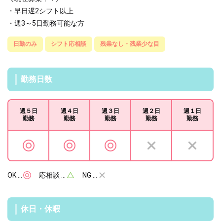
・早日遅2シフト以上
・週3～5日勤務可能な方
日勤のみ
シフト応相談
残業なし・残業少な目
勤務日数
週５日
週４日
週３日
週２日
週１日
勤務
勤務
勤務
勤務
勤務
OK …
応相談 …
NG …
休日・休暇