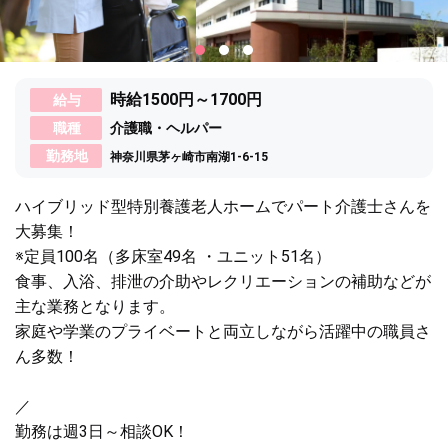
時給1500円～1700円
給与
職種
介護職・ヘルパー
勤務地
神奈川県茅ヶ崎市南湖1-6-15
ハイブリッド型特別養護老人ホームでパート介護士さんを
大募集！
※定員100名（多床室49名 ・ユニット51名）
食事、入浴、排泄の介助やレクリエーションの補助などが
主な業務となります。
家庭や学業のプライベートと両立しながら活躍中の職員さ
ん多数！
／
勤務は週3日～相談OK！