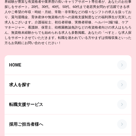
界経験が豊富な有資格者や業界歴の長いキャリアサポート専任者が、あなたのお仕事
探しをサポート。20代、30代、40代、50代、60代まで老若男女問わず活躍できる求
人やご希望の年収・時給・月給、常勤・非常勤などの様々なシフトの求人を扱ってお
り、賞与退職金、育休産休や無資格の方への資格支援制度などの福利厚生が充実した
求人もございます。介護福祉士、初任者研修、実務者研修、ヘルパー2級1級、ケア
マネージャー、看護師、保育士、幼稚園教諭免許などの有資格者向けの求人はもちろ
ん、無資格未経験からでも始められる求人も多数掲載。あなたの「べすと」な求人探
しをサポートさせていただきます。転職を迷われている方やまずは情報収集といった
方もお気軽にお問い合わせください！
HOME
求人を探す
転職支援サービス
採用ご担当者様へ