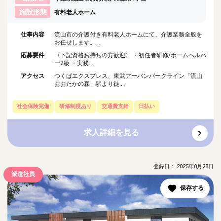
施設形態
有料老人ホーム
仕事内容
流山市の介護付き有料老人ホームにて、介護業務全般を
お任せします。 ...
応募要件
〈下記資格お持ちの方歓迎〉 ・初任者研修/ホームヘルパ
ー2級 ・実務...
アクセス
つくばエクスプレス、東武アーバンパークライン「流山
おおたかの森」駅より徒...
社会保険完備
研修制度あり
交通費支給
日払い
求人詳細を見る
登録日： 2025年8月28日
派遣社員