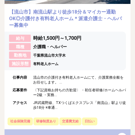
【流山市】南流山駅より徒歩18分＆マイカー通勤
OK◎介護付き有料老人ホーム＊派遣介護士・ヘルパ
ー募集中
時給1,500円～1,700円
給与
職種
介護職・ヘルパー
勤務地
千葉県流山市大字木
施設形態
有料老人ホーム
仕事内容
流山市の介護付き有料老人ホームにて、介護業務全般を
お任せします。 ...
応募要件
〈下記資格お持ちの方歓迎〉 ・初任者研修/ホームヘルパ
ー2級 ・実務...
アクセス
JR武蔵野線、TXつくばエクスプレス「南流山」駅より徒
歩18分 ※車通...
社会保険完備
研修制度あり
交通費支給
日払い