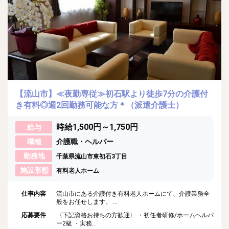
【流山市】≪夜勤専従≫初石駅より徒歩7分の介護付
き有料◎週2回勤務可能な方＊（派遣介護士）
時給1,500円～1,750円
給与
職種
介護職・ヘルパー
勤務地
千葉県流山市東初石3丁目
施設形態
有料老人ホーム
仕事内容
流山市にある介護付き有料老人ホームにて、介護業務全
般をお任せします。 ...
応募要件
〈下記資格お持ちの方歓迎〉 ・初任者研修/ホームヘルパ
ー2級 ・実務...