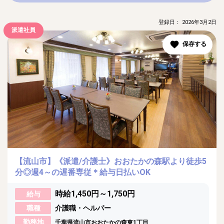
登録日： 2026年3月2日
派遣社員
【流山市】《派遣/介護士》おおたかの森駅より徒歩5
分◎週4～の遅番専従＊給与日払いOK
時給1,450円～1,750円
給与
職種
介護職・ヘルパー
勤務地
千葉県流山市おおたかの森東1丁目