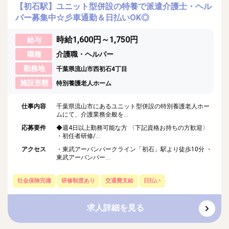
【初石駅】ユニット型併設の特養で派遣介護士・ヘル
パー募集中☆彡車通勤＆日払いOK◎
時給1,600円～1,750円
給与
職種
介護職・ヘルパー
勤務地
千葉県流山市西初石4丁目
施設形態
特別養護老人ホーム
仕事内容
千葉県流山市にあるユニット型併設の特別養護老人ホー
ムにて、介護業務全般を...
応募要件
◆週4日以上勤務可能な方 〈下記資格お持ちの方歓迎〉
・初任者研修/...
アクセス
・東武アーバンパークライン「初石」駅より徒歩10分 ・
東武アーバンパー...
社会保険完備
研修制度あり
交通費支給
日払い
求人詳細を見る