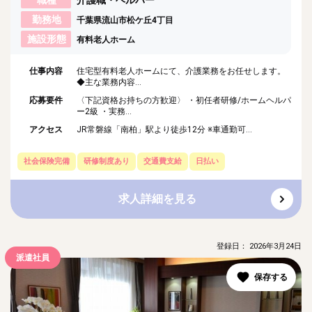
職種
介護職・ヘルパー
勤務地
千葉県流山市松ケ丘4丁目
施設形態
有料老人ホーム
仕事内容
住宅型有料老人ホームにて、介護業務をお任せします。
◆主な業務内容...
応募要件
〈下記資格お持ちの方歓迎〉 ・初任者研修/ホームヘルパ
ー2級 ・実務...
アクセス
JR常磐線「南柏」駅より徒歩12分 ※車通勤可...
社会保険完備
研修制度あり
交通費支給
日払い
求人詳細を見る
登録日： 2026年3月24日
派遣社員