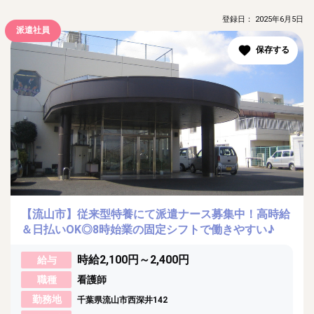
登録日： 2025年6月5日
派遣社員
【流山市】従来型特養にて派遣ナース募集中！高時給
＆日払いOK◎8時始業の固定シフトで働きやすい♪
時給2,100円～2,400円
給与
職種
看護師
勤務地
千葉県流山市西深井142