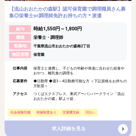
【流山おおたかの森駅】認可保育園で調理職員さん募
集◎栄養士or調理師免許お持ちの方＊派遣
時給1,550円～1,800円
給与
職種
栄養士・調理師
勤務地
千葉県流山市おおたかの森南2丁目
施設形態
保育園
仕事内容
保育士と連携し、子どもの年齢や発達に合わせた給食や
おやつ、離乳食の調理を...
応募要件
◆日勤帯 ◆週3～4日勤務可能な方 ＜下記資格をお持ちの
方歓迎＞ ...
アクセス
つくばエクスプレス、東武アーバンパークライン「流山
おおたかの森」駅より徒...
社会保険完備
研修制度あり
交通費支給
日払い
求人詳細を見る