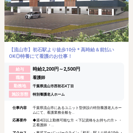
【流山市】初石駅より徒歩10分＊高時給＆前払い
OK◎特養にて看護のお仕事！
時給2,200円～2,500円
給与
職種
看護師
勤務地
千葉県流山市西初石4丁目
施設形態
特別養護老人ホーム
仕事内容
千葉県流山市にあるユニット型併設の特別養護老人ホー
ムにて、看護業務全般を...
応募要件
◆週4日以上勤務可能な方 ＜下記資格をお持ちの方＞ ・
正看護師 ・...
アクセス
・東武アーバンパークライン「初石」駅より徒歩10分 ・