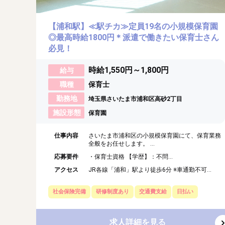
【浦和駅】≪駅チカ≫定員19名の小規模保育園
◎最高時給1800円＊派遣で働きたい保育士さん
必見！
時給1,550円～1,800円
給与
職種
保育士
勤務地
埼玉県さいたま市浦和区高砂2丁目
施設形態
保育園
仕事内容
さいたま市浦和区の小規模保育園にて、保育業務
全般をお任せします。 ...
応募要件
・保育士資格 【学歴】：不問...
アクセス
JR各線「浦和」駅より徒歩6分 ※車通勤不可...
社会保険完備
研修制度あり
交通費支給
日払い
求人詳細を見る