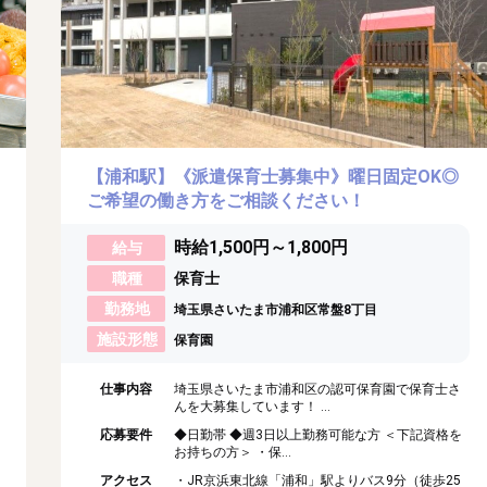
【浦和駅】《派遣保育士募集中》曜日固定OK◎
ご希望の働き方をご相談ください！
時給1,500円～1,800円
給与
職種
保育士
勤務地
埼玉県さいたま市浦和区常盤8丁目
施設形態
保育園
仕事内容
埼玉県さいたま市浦和区の認可保育園で保育士さ
んを大募集しています！ ...
応募要件
◆日勤帯 ◆週3日以上勤務可能な方 ＜下記資格を
お持ちの方＞ ・保...
アクセス
・JR京浜東北線「浦和」駅よりバス9分（徒歩25