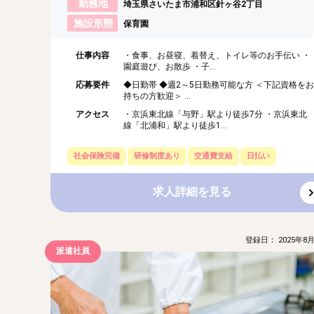
勤務地
埼玉県さいたま市浦和区針ヶ谷2丁目
施設形態
保育園
仕事内容
・食事、お昼寝、着替え、トイレ等のお手伝い ・
園庭遊び、お散歩 ・子...
応募要件
◆日勤帯 ◆週2～5日勤務可能な方 ＜下記資格をお
持ちの方歓迎＞ ...
アクセス
・京浜東北線「与野」駅より徒歩7分 ・京浜東北
線「北浦和」駅より徒歩1...
社会保険完備
研修制度あり
交通費支給
日払い
求人詳細を見る
登録日： 2025年8月
派遣社員