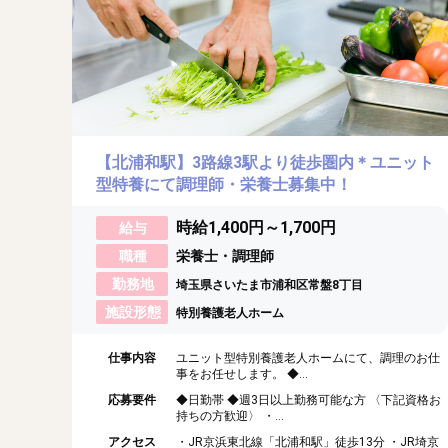
【北浦和駅】3路線3駅より徒歩圏内＊ユニット
型特養にて調理師・栄養士募集中！
時給1,400円～1,700円
給与
職種
栄養士・調理師
勤務地
埼玉県さいたま市浦和区常盤8丁目
施設形態
特別養護老人ホーム
仕事内容
ユニット型特別養護老人ホームにて、調理のお仕
事をお任せします。 ◆...
応募要件
◆日勤帯 ◆週3日以上勤務可能な方 〈下記資格お
持ちの方歓迎〉 ・...
アクセス
・JR京浜東北線「北浦和駅」徒歩13分 ・JR埼京