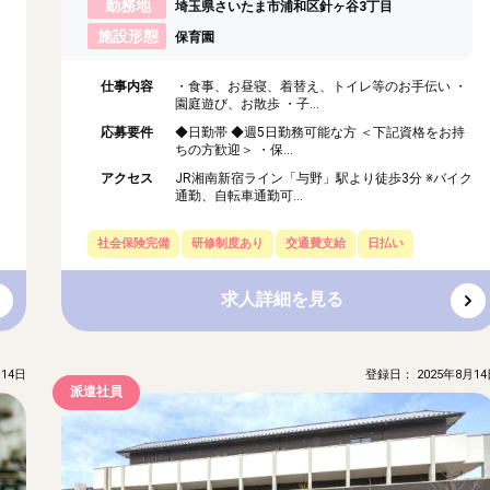
勤務地
埼玉県さいたま市浦和区針ヶ谷3丁目
施設形態
保育園
仕事内容
・食事、お昼寝、着替え、トイレ等のお手伝い ・
園庭遊び、お散歩 ・子...
応募要件
◆日勤帯 ◆週5日勤務可能な方 ＜下記資格をお持
ちの方歓迎＞ ・保...
アクセス
JR湘南新宿ライン「与野」駅より徒歩3分 ※バイク
通勤、自転車通勤可...
社会保険完備
研修制度あり
交通費支給
日払い
求人詳細を見る
14日
登録日： 2025年8月14
派遣社員