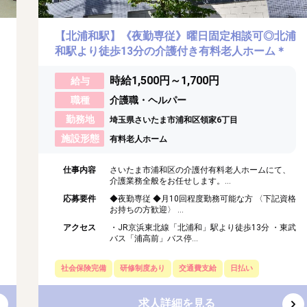
【北浦和駅】《夜勤専従》曜日固定相談可◎北浦
和駅より徒歩13分の介護付き有料老人ホーム＊
時給1,500円～1,700円
給与
職種
介護職・ヘルパー
勤務地
埼玉県さいたま市浦和区領家6丁目
施設形態
有料老人ホーム
仕事内容
さいたま市浦和区の介護付有料老人ホームにて、
介護業務全般をお任せします。...
応募要件
◆夜勤専従 ◆月10回程度勤務可能な方 〈下記資格
お持ちの方歓迎〉 ...
アクセス
・JR京浜東北線「北浦和」駅より徒歩13分 ・東武
バス「浦高前」バス停...
社会保険完備
研修制度あり
交通費支給
日払い
求人詳細を見る