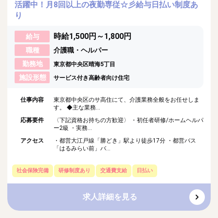
活躍中！月8回以上の夜勤専従☆彡給与日払い制度あ
り
時給1,500円～1,800円
給与
職種
介護職・ヘルパー
勤務地
東京都中央区晴海5丁目
施設形態
サービス付き高齢者向け住宅
仕事内容
東京都中央区のサ高住にて、介護業務全般をお任せしま
す。 ◆主な業務...
応募要件
〈下記資格お持ちの方歓迎〉 ・初任者研修/ホームヘルパ
ー2級 ・実務...
アクセス
・都営大江戸線「勝どき」駅より徒歩17分 ・都営バス
「はるみらい前」バ...
社会保険完備
研修制度あり
交通費支給
日払い
求人詳細を見る