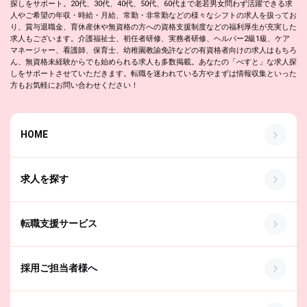
探しをサポート。20代、30代、40代、50代、60代まで老若男女問わず活躍できる求
人やご希望の年収・時給・月給、常勤・非常勤などの様々なシフトの求人を扱ってお
り、賞与退職金、育休産休や無資格の方への資格支援制度などの福利厚生が充実した
求人もございます。介護福祉士、初任者研修、実務者研修、ヘルパー2級1級、ケア
マネージャー、看護師、保育士、幼稚園教諭免許などの有資格者向けの求人はもちろ
ん、無資格未経験からでも始められる求人も多数掲載。あなたの「べすと」な求人探
しをサポートさせていただきます。転職を迷われている方やまずは情報収集といった
方もお気軽にお問い合わせください！
HOME
求人を探す
転職支援サービス
採用ご担当者様へ