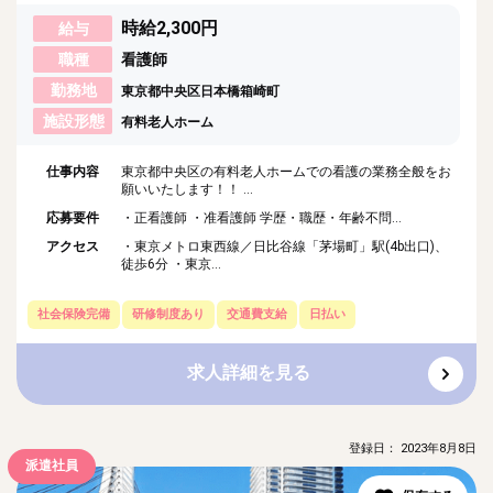
時給2,300円
給与
職種
看護師
勤務地
東京都中央区日本橋箱崎町
施設形態
有料老人ホーム
仕事内容
東京都中央区の有料老人ホームでの看護の業務全般をお
願いいたします！！ ...
応募要件
・正看護師 ・准看護師 学歴・職歴・年齢不問...
アクセス
・東京メトロ東西線／日比谷線「茅場町」駅(4b出口)、
徒歩6分 ・東京...
社会保険完備
研修制度あり
交通費支給
日払い
求人詳細を見る
登録日： 2023年8月8日
派遣社員