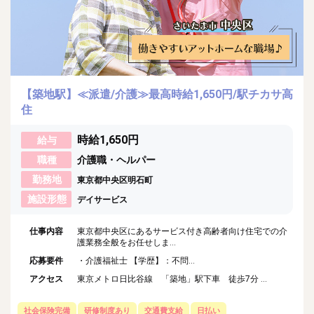
【築地駅】≪派遣/介護≫最高時給1,650円/駅チカサ高
住
時給1,650円
給与
職種
介護職・ヘルパー
勤務地
東京都中央区明石町
施設形態
デイサービス
仕事内容
東京都中央区にあるサービス付き高齢者向け住宅での介
護業務全般をお任せしま...
応募要件
・介護福祉士 【学歴】：不問...
アクセス
東京メトロ日比谷線 「築地」駅下車 徒歩7分 ...
社会保険完備
研修制度あり
交通費支給
日払い