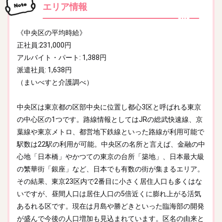
エリア情報
《中央区の平均時給》
正社員:231,000円
アルバイト・パート: 1,388円
派遣社員: 1,638円
（まいべすと介護調べ）
中央区は東京都の区部中央に位置し都心3区と呼ばれる東京
の中心区の1つです。路線情報としてはJRの総武快速線、京
葉線や東京メトロ、都営地下鉄線といった路線が利用可能で
駅数は22駅の利用が可能。中央区の名所と言えば、金融の中
心地「日本橋」やかつての東京の台所「築地」、日本最大級
の繁華街「銀座」など、日本でも有数の街が集まるエリア。
その結果、東京23区内で2番目に小さく居住人口も多くはな
いですが、昼間人口は居住人口の5倍近くに膨れ上がる活気
あるれる区です。現在は月島や勝どきといった臨海部の開発
が盛んで今後の人口増加も見込まれています。区名の由来と