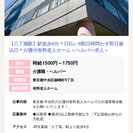
【八丁堀駅】駅徒歩6分＊日払い9割日時問わず即日振
込◎＊介護付有料老人ホーム＜ヘルパー求人＞
時給1500円～1750円
給与
職種
介護職・ヘルパー
勤務地
東京都中央区箱崎町9丁目
施設形態
有料老人ホーム
仕事内容
東京都 中央区の介護付有料老人ホームでの介護業務全般
をお願いいたします！...
応募要件
◆日勤帯 ◆週4日以上勤務可能な方 〈下記資格お持ちの
方歓迎〉 ・...
アクセス
JR京葉線「八丁堀」駅より徒歩6分...