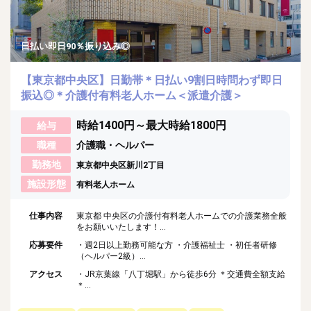
日払い即日90％振り込み◎
【東京都中央区】日勤帯＊日払い9割日時問わず即日
振込◎＊介護付有料老人ホーム＜派遣介護＞
時給1400円～最大時給1800円
給与
職種
介護職・ヘルパー
勤務地
東京都中央区新川2丁目
施設形態
有料老人ホーム
仕事内容
東京都 中央区の介護付有料老人ホームでの介護業務全般
をお願いいたします！...
応募要件
・週2日以上勤務可能な方 ・介護福祉士 ・初任者研修
（ヘルパー2級）...
アクセス
・JR京葉線「八丁堀駅」から徒歩6分 ＊交通費全額支給
＊...