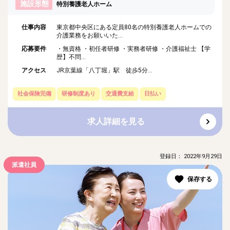
施設形態
特別養護老人ホーム
仕事内容
東京都中央区にある定員80名の特別養護老人ホームでの
介護業務をお願いいた...
応募要件
・無資格 ・初任者研修 ・実務者研修 ・介護福祉士 【学
歴】不問...
アクセス
JR京葉線「八丁堀」駅 徒歩5分...
社会保険完備
研修制度あり
交通費支給
日払い
求人詳細を見る
登録日： 2022年9月29日
派遣社員