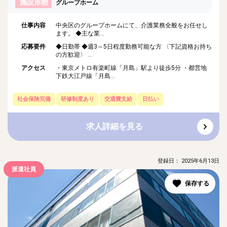
施設形態
グループホーム
仕事内容
中央区のグループホームにて、介護業務全般をお任せし
ます。 ◆主な業...
応募要件
◆日勤帯 ◆週3～5日程度勤務可能な方 〈下記資格お持ち
の方歓迎〉 ...
アクセス
・東京メトロ有楽町線「月島」駅より徒歩5分 ・都営地
下鉄大江戸線「月島...
社会保険完備
研修制度あり
交通費支給
日払い
求人詳細を見る
登録日： 2025年6月13日
派遣社員