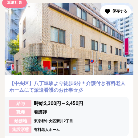
派遣社員
【中央区】八丁堀駅より徒歩6分＊介護付き有料老人
ホームにて派遣看護のお仕事☆彡
時給2,300円～2,450円
給与
職種
看護師
勤務地
東京都中央区新川2丁目
施設形態
有料老人ホーム