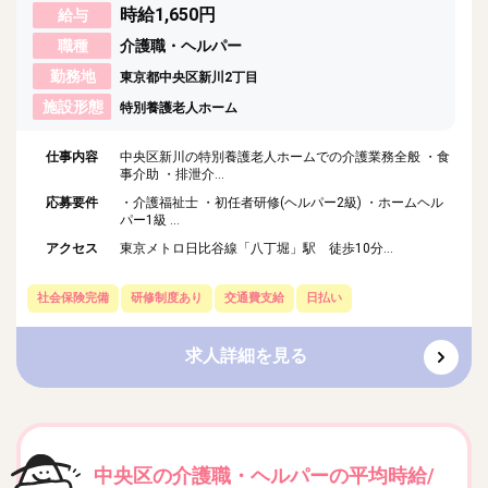
時給1,650円
給与
職種
介護職・ヘルパー
勤務地
東京都中央区新川2丁目
施設形態
特別養護老人ホーム
仕事内容
中央区新川の特別養護老人ホームでの介護業務全般 ・食
事介助 ・排泄介...
応募要件
・介護福祉士 ・初任者研修(ヘルパー2級) ・ホームヘル
パー1級 ...
アクセス
東京メトロ日比谷線「八丁堀」駅 徒歩10分...
社会保険完備
研修制度あり
交通費支給
日払い
求人詳細を見る
中央区の介護職・ヘルパーの平均時給/