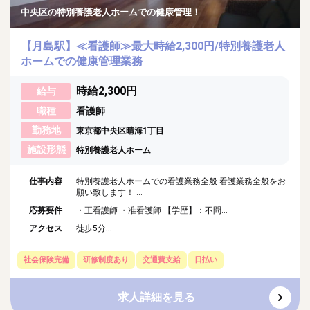
中央区の特別養護老人ホームでの健康管理！
【月島駅】≪看護師≫最大時給2,300円/特別養護老人
ホームでの健康管理業務
時給2,300円
給与
職種
看護師
勤務地
東京都中央区晴海1丁目
施設形態
特別養護老人ホーム
仕事内容
特別養護老人ホームでの看護業務全般 看護業務全般をお
願い致します！ ...
応募要件
・正看護師 ・准看護師 【学歴】：不問...
アクセス
徒歩5分...
社会保険完備
研修制度あり
交通費支給
日払い
求人詳細を見る