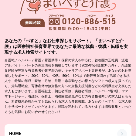
あなたの「べすと」なお仕事探しをサポート。「まいべすと介
護」は医療福祉保育業界であなたに最適な就職・復職・転職を実
現する求人検索サイトです。
介護職 / ヘルパー / 看護 / 看護助手 / 保育の求人を中心に、首都圏の正社員、派遣、
アルバイト・パートの募集情報を掲載しています（2025年5月現在3435件）。介護業
界経験が豊富な有資格者や業界歴の長いキャリアサポート専任者が、あなたのお仕事
探しをサポート。20代、30代、40代、50代、60代まで老若男女問わず活躍できる求
人やご希望の年収・時給・月給、常勤・非常勤などの様々なシフトの求人を扱ってお
り、賞与退職金、育休産休や無資格の方への資格支援制度などの福利厚生が充実した
求人もございます。介護福祉士、初任者研修、実務者研修、ヘルパー2級1級、ケア
マネージャー、看護師、保育士、幼稚園教諭免許などの有資格者向けの求人はもちろ
ん、無資格未経験からでも始められる求人も多数掲載。あなたの「べすと」な求人探
しをサポートさせていただきます。転職を迷われている方やまずは情報収集といった
方もお気軽にお問い合わせください！
HOME