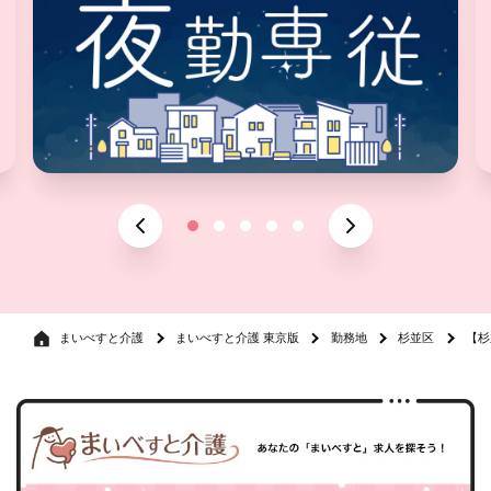
まいべすと介護
まいべすと介護 東京版
勤務地
杉並区
【杉