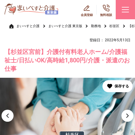
会員登録
無料相談
まいべすと介護
まいべすと介護 東京版
勤務地
杉並区
【杉
登録日： 2022年5月13日
【杉並区宮前】介護付有料老人ホーム/介護福
祉士/日払いOK/高時給1,800円/介護・派遣のお
仕事