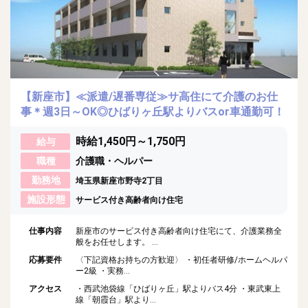
【新座市】≪派遣/遅番専従≫サ高住にて介護のお仕
事＊週3日～OK◎ひばりヶ丘駅よりバスor車通勤可！
時給1,450円～1,750円
給与
職種
介護職・ヘルパー
勤務地
埼玉県新座市野寺2丁目
施設形態
サービス付き高齢者向け住宅
仕事内容
新座市のサービス付き高齢者向け住宅にて、介護業務全
般をお任せします。 ...
応募要件
〈下記資格お持ちの方歓迎〉 ・初任者研修/ホームヘルパ
ー2級 ・実務...
アクセス
・西武池袋線「ひばりヶ丘」駅よりバス4分 ・東武東上
線「朝霞台」駅より...