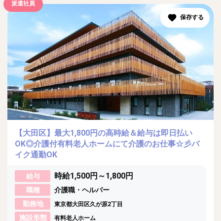
派遣社員
【大田区】最大1,800円の高時給＆給与は即日払い
OK◎介護付有料老人ホームにて介護のお仕事☆彡バ
イク通勤OK
時給1,500円～1,800円
給与
職種
介護職・ヘルパー
勤務地
東京都大田区久が原2丁目
施設形態
有料老人ホーム