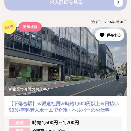
求人詳細を見る
登録日： 2026年7月31日
NEW
派遣社員
新宿区で介護のお仕事♪
【下落合駅】≪派遣社員≫時給1,500円以上＆日払い
90％/有料老人ホームで介護・ヘルパーのお仕事
時給1,500円～1,700円
給与
職種
介護職・ヘルパー