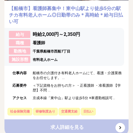
【船橋市】看護師募集中！東中山駅より徒歩5分の駅
チカ有料老人ホーム◎日勤帯のみ＊高時給＊給与日払
い可
時給2,000円～2,350円
給与
職種
看護師
勤務地
千葉県船橋市西船7丁目
施設形態
有料老人ホーム
仕事内容
船橋市の介護付き有料老人ホームにて、看護・介護業務
をお任せします。 ...
応募要件
＜下記資格をお持ちの方＞ ・正看護師 ・准看護師 【学
歴】不問 ...
アクセス
京成本線「東中山」駅より徒歩5分 ※車通勤相談可...
社会保険完備
研修制度あり
交通費支給
日払い
求人詳細を見る