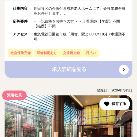
仕事内容
世田谷区の介護付き有料老人ホームにて、介護業務全般
をお任せします。 ...
応募要件
＜下記資格をお持ちの方＞ ・正看護師 【学歴】不問
【職歴】不問 ...
アクセス
東急電鉄田園都市線「用賀」駅よりバス10分 ※車通勤不
可...
社会保険完備
研修制度あり
交通費支給
日払い
求人詳細を見る
登録日： 2026年7月3日
派遣社員