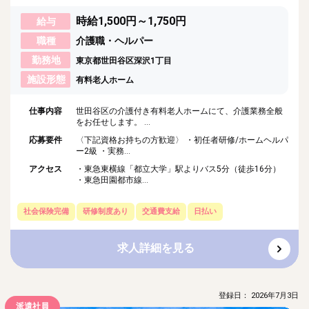
時給1,500円～1,750円
給与
職種
介護職・ヘルパー
勤務地
東京都世田谷区深沢1丁目
施設形態
有料老人ホーム
仕事内容
世田谷区の介護付き有料老人ホームにて、介護業務全般
をお任せします。 ...
応募要件
〈下記資格お持ちの方歓迎〉 ・初任者研修/ホームヘルパ
ー2級 ・実務...
アクセス
・東急東横線「都立大学」駅よりバス5分（徒歩16分）
・東急田園都市線...
社会保険完備
研修制度あり
交通費支給
日払い
求人詳細を見る
登録日： 2026年7月3日
派遣社員