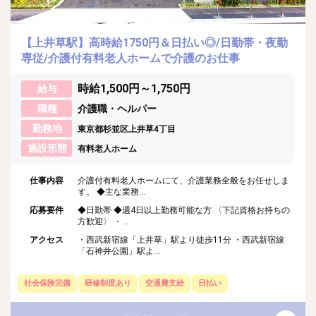
【上井草駅】高時給1750円＆日払い◎/日勤帯・夜勤
専従/介護付有料老人ホームで介護のお仕事
時給1,500円～1,750円
給与
職種
介護職・ヘルパー
勤務地
東京都杉並区上井草4丁目
施設形態
有料老人ホーム
仕事内容
介護付有料老人ホームにて、介護業務全般をお任せしま
す。 ◆主な業務...
応募要件
◆日勤帯 ◆週4日以上勤務可能な方 〈下記資格お持ちの
方歓迎〉 ・...
アクセス
・西武新宿線「上井草」駅より徒歩11分 ・西武新宿線
「石神井公園」駅よ...
社会保険完備
研修制度あり
交通費支給
日払い