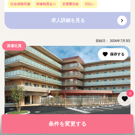
社会保険完備
研修制度あり
交通費支給
日払い
求人詳細を見る
登録日： 2026年7月3日
派遣社員
0
条件を変更する
【川口市】≪派遣/介護士≫早番＆遅番勤務可能な方
歓迎◎介護付き有料にて介護業務＊給与日払いOK