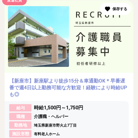
派遣社員
【新座市】新座駅より徒歩15分＆車通勤OK＊早番遅
番で週4日以上勤務可能な方歓迎！経験により時給UP
も◎
時給1,500円～1,750円
給与
職種
介護職・ヘルパー
勤務地
埼玉県新座市野火止7丁目
施設形態
有料老人ホーム