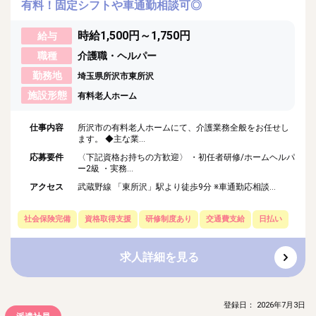
有料！固定シフトや車通勤相談可◎
時給1,500円～1,750円
給与
職種
介護職・ヘルパー
勤務地
埼玉県所沢市東所沢
施設形態
有料老人ホーム
仕事内容
所沢市の有料老人ホームにて、介護業務全般をお任せし
ます。 ◆主な業...
応募要件
〈下記資格お持ちの方歓迎〉 ・初任者研修/ホームヘルパ
ー2級 ・実務...
アクセス
武蔵野線 「東所沢」駅より徒歩9分 ※車通勤応相談...
社会保険完備
資格取得支援
研修制度あり
交通費支給
日払い
求人詳細を見る
登録日： 2026年7月3日