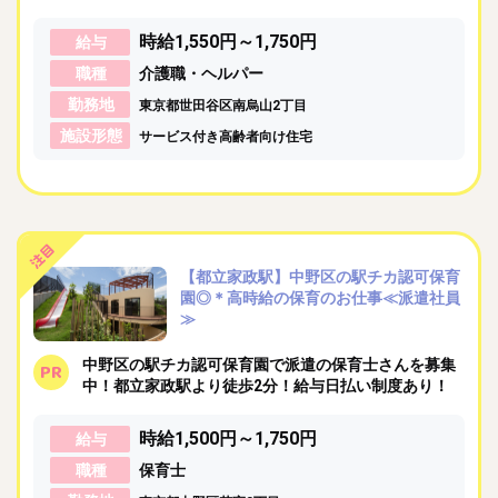
時給1,550円～1,750円
給与
職種
介護職・ヘルパー
勤務地
東京都世田谷区南烏山2丁目
施設形態
サービス付き高齢者向け住宅
【都立家政駅】中野区の駅チカ認可保育
園◎＊高時給の保育のお仕事≪派遣社員
≫
中野区の駅チカ認可保育園で派遣の保育士さんを募集
中！都立家政駅より徒歩2分！給与日払い制度あり！
時給1,500円～1,750円
給与
職種
保育士