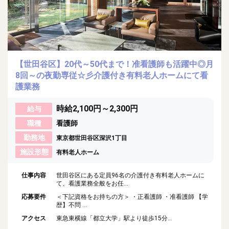
【世田谷区】20代～50代まで！准看護師も活躍中◎月
8回～の夜勤専従☆彡介護付き有料老人ホームにて看
護業務
時給2,100円～2,300円
給与
職種
看護師
勤務地
東京都世田谷区深沢1丁目
施設形態
有料老人ホーム
仕事内容
世田谷区にある定員96名の介護付き有料老人ホームに
て、看護業務全般をお任...
応募要件
＜下記資格をお持ちの方＞ ・正看護師 ・准看護師 【学
歴】不問 ...
アクセス
東急東横線「都立大学」駅より徒歩15分...