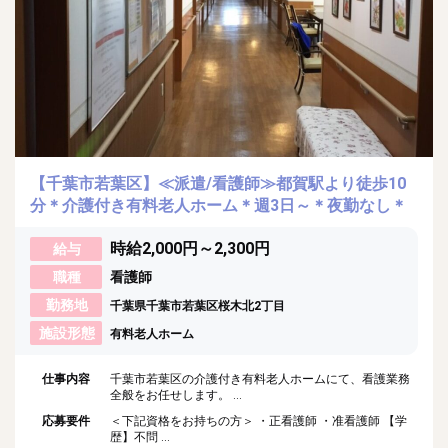
【千葉市若葉区】≪派遣/看護師≫都賀駅より徒歩10
分＊介護付き有料老人ホーム＊週3日～＊夜勤なし＊
時給2,000円～2,300円
給与
職種
看護師
勤務地
千葉県千葉市若葉区桜木北2丁目
施設形態
有料老人ホーム
仕事内容
千葉市若葉区の介護付き有料老人ホームにて、看護業務
全般をお任せします。 ...
応募要件
＜下記資格をお持ちの方＞ ・正看護師 ・准看護師 【学
歴】不問 ...