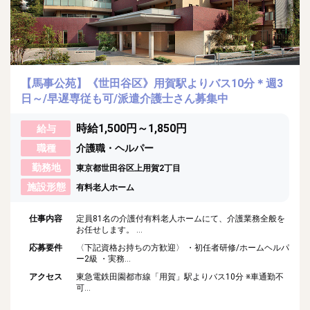
【馬事公苑】《世田谷区》用賀駅よりバス10分＊週3
日～/早遅専従も可/派遣介護士さん募集中
時給1,500円～1,850円
給与
職種
介護職・ヘルパー
勤務地
東京都世田谷区上用賀2丁目
施設形態
有料老人ホーム
仕事内容
定員81名の介護付有料老人ホームにて、介護業務全般を
お任せします。 ...
応募要件
〈下記資格お持ちの方歓迎〉 ・初任者研修/ホームヘルパ
ー2級 ・実務...
アクセス
東急電鉄田園都市線「用賀」駅よりバス10分 ※車通勤不
可...