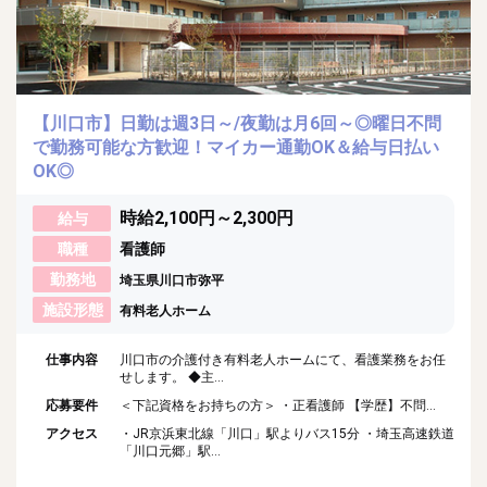
【川口市】日勤は週3日～/夜勤は月6回～◎曜日不問
で勤務可能な方歓迎！マイカー通勤OK＆給与日払い
OK◎
時給2,100円～2,300円
給与
職種
看護師
勤務地
埼玉県川口市弥平
施設形態
有料老人ホーム
仕事内容
川口市の介護付き有料老人ホームにて、看護業務をお任
せします。 ◆主...
応募要件
＜下記資格をお持ちの方＞ ・正看護師 【学歴】不問...
アクセス
・JR京浜東北線「川口」駅よりバス15分 ・埼玉高速鉄道
「川口元郷」駅...