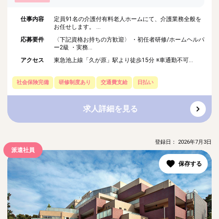
仕事内容
定員91名の介護付有料老人ホームにて、介護業務全般を
お任せします。 ...
応募要件
〈下記資格お持ちの方歓迎〉 ・初任者研修/ホームヘルパ
ー2級 ・実務...
アクセス
東急池上線「久が原」駅より徒歩15分 ※車通勤不可...
社会保険完備
研修制度あり
交通費支給
日払い
求人詳細を見る
登録日： 2026年7月3日
派遣社員