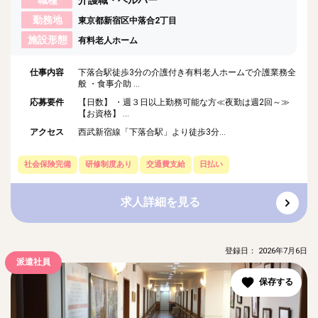
勤務地
東京都新宿区中落合2丁目
施設形態
有料老人ホーム
仕事内容
下落合駅徒歩3分の介護付き有料老人ホームで介護業務全
般 ・食事介助 ...
応募要件
【日数】 ・週３日以上勤務可能な方≪夜勤は週2回～≫
【お資格】 ...
アクセス
西武新宿線「下落合駅」より徒歩3分...
社会保険完備
研修制度あり
交通費支給
日払い
求人詳細を見る
登録日： 2026年7月6日
派遣社員