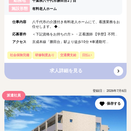
勤務地
千葉県八千代市勝田台2丁目
施設形態
有料老人ホーム
仕事内容
八千代市の介護付き有料老人ホームにて、看護業務をお
任せします。 ◆...
応募要件
＜下記資格をお持ちの方＞ ・正看護師 【学歴】不問...
アクセス
京成本線「勝田台」駅より徒歩10分 ※車通勤可...
社会保険完備
研修制度あり
交通費支給
日払い
求人詳細を見る
登録日： 2026年7月6日
派遣社員