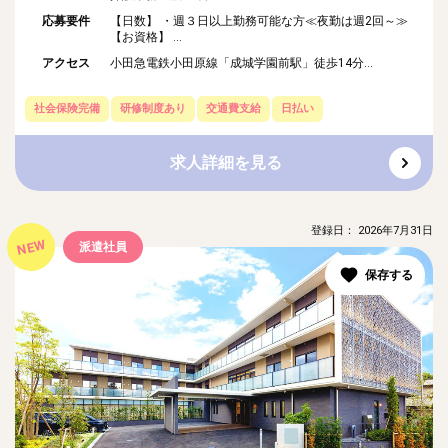
応募要件
【日数】 ・週３日以上勤務可能な方≪夜勤は週2回～≫
【お資格】 ...
アクセス
小田急電鉄小田原線「成城学園前駅」徒歩14分...
社会保険完備
研修制度あり
交通費支給
日払い
求人詳細を見る
登録日： 2026年7月31日
NEW
派遣社員