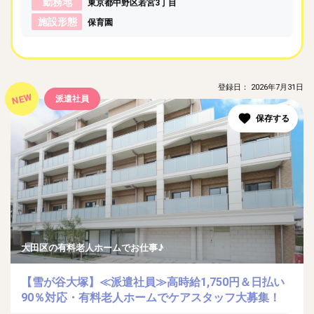
勤務地
東京都中野区若宮3丁目
施設形態
保育園
登録日： 2026年7月31日
NEW
派遣社員
大田区の有料老人ホームでお仕事♪
【雪が谷大塚】≪派遣社員≫高時給1,750円＆日払い
90％対応・有料老人ホームでケアスタッフ大募集！