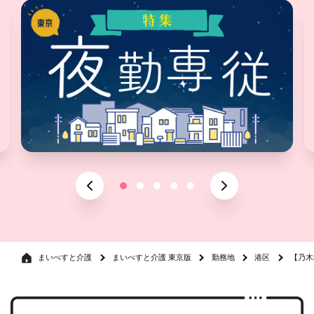
まいべすと介護
まいべすと介護 東京版
勤務地
港区
【乃木