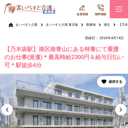
会員登録
無料相談
まいべすと介護
まいべすと介護 東京版
勤務地
港区
【乃木
登録日： 2026年4月14日
【乃木坂駅】港区南青山にある特養にて看護
のお仕事(派遣)＊最高時給2300円＆給与日払い
可＊駅徒歩4分