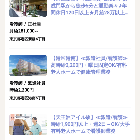
成門駅から徒歩5分と通勤楽々♪年
間休日120日以上★月給28万以上の
ユニット型特別養護老人ホームでの
看護師 / 正社員
健康管理業務♪
月給281,000～
東京都港区新橋6丁目
【港区港南】≪派遣社員/看護師≫
高時給2,200円・曜日固定OK/有料
老人ホームで健康管理業務
看護師 / 派遣社員
時給2,200円
東京都港区港南5丁目
【天王洲アイル駅】≪派遣/看護≫
時給1,900円以上・週2日～OK/大手
有料老人ホームで看護師業務