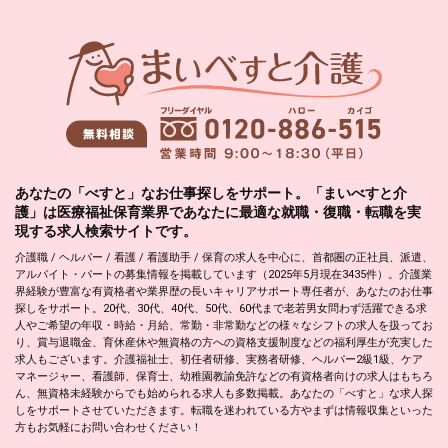
あなたの「べすと」なお仕事探しをサポート。「まいべすと介
護」は医療福祉保育業界であなたに最適な就職・復職・転職を実
現する求人検索サイトです。
介護職 / ヘルパー / 看護 / 看護助手 / 保育の求人を中心に、首都圏の正社員、派遣、
アルバイト・パートの募集情報を掲載しています（2025年5月現在3435件）。介護業
界経験が豊富な有資格者や業界歴の長いキャリアサポート専任者が、あなたのお仕事
探しをサポート。20代、30代、40代、50代、60代まで老若男女問わず活躍できる求
人やご希望の年収・時給・月給、常勤・非常勤などの様々なシフトの求人を扱ってお
り、賞与退職金、育休産休や無資格の方への資格支援制度などの福利厚生が充実した
求人もございます。介護福祉士、初任者研修、実務者研修、ヘルパー2級1級、ケア
マネージャー、看護師、保育士、幼稚園教諭免許などの有資格者向けの求人はもちろ
ん、無資格未経験からでも始められる求人も多数掲載。あなたの「べすと」な求人探
しをサポートさせていただきます。転職を迷われている方やまずは情報収集といった
方もお気軽にお問い合わせください！