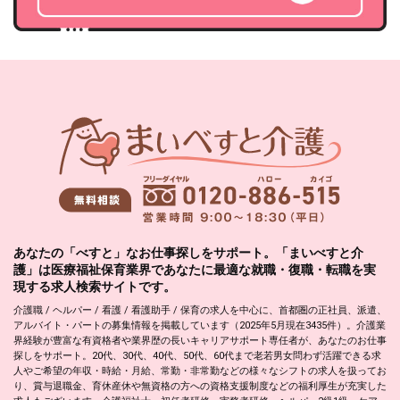
あなたの「べすと」なお仕事探しをサポート。「まいべすと介
護」は医療福祉保育業界であなたに最適な就職・復職・転職を実
現する求人検索サイトです。
介護職 / ヘルパー / 看護 / 看護助手 / 保育の求人を中心に、首都圏の正社員、派遣、
アルバイト・パートの募集情報を掲載しています（2025年5月現在3435件）。介護業
界経験が豊富な有資格者や業界歴の長いキャリアサポート専任者が、あなたのお仕事
探しをサポート。20代、30代、40代、50代、60代まで老若男女問わず活躍できる求
人やご希望の年収・時給・月給、常勤・非常勤などの様々なシフトの求人を扱ってお
り、賞与退職金、育休産休や無資格の方への資格支援制度などの福利厚生が充実した