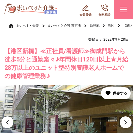
会員登録
無料相談
まいべすと介護
まいべすと介護 東京版
勤務地
港区
【港区
登録日： 2022年9月28日
【港区新橋】≪正社員/看護師≫御成門駅から
徒歩5分と通勤楽々♪年間休日120日以上★月給
28万以上のユニット型特別養護老人ホームで
の健康管理業務♪