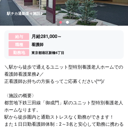
駅チカ通勤楽々施設♪
月給281,000～
給与
職種
看護師
勤務地
東京都港区新橋6丁目
＼駅から徒歩で通えるユニット型特別養護老人ホームでの
看護師看護業務♪／
正看護師お持ちの方振るってご応募ください(^^)/
〈施設の概要〉
都営地下鉄三田線「御成門」駅のユニット型特別養護老人
ホームなります。
駅から徒歩圏内と通勤ストレスなく勤務ができます！
また１日日勤看護師体制：2～3名と安心して勤務に携わる