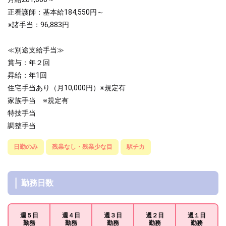
正看護師：基本給184,550円～
※諸手当：96,883円
≪別途支給手当≫
賞与：年２回
昇給：年1回
住宅手当あり（月10,000円）※規定有
家族手当 ※規定有
特技手当
調整手当
日勤のみ
残業なし・残業少な目
駅チカ
勤務日数
週５日
週４日
週３日
週２日
週１日
勤務
勤務
勤務
勤務
勤務