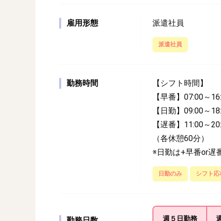
雇用形態
派遣社員
派遣社員
勤務時間
【シフト時間】
【早番】07:00～16:
【日勤】09:00～18:
【遅番】11:00～20:
（各休憩60分）
※日勤は+早番or遅
日勤のみ
シフト応
週５日
勤務
勤務日数