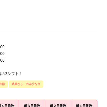
00
00
00
番の2シフト！
相談
残業なし・残業少な目
週４日
勤務
週３日
勤務
週２日
勤務
週１日
勤務