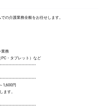
ムでの介護業務全般をお任せします。
ン業務
（PC・タブレット）など
-------------------------
-------------------------
1,600円
遇します。
-------------------------