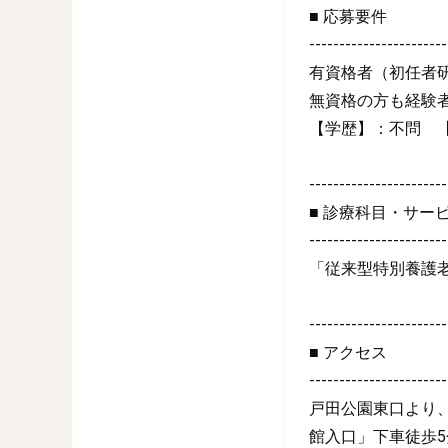
■ 応募要件
-----------------------
有資格者（初任者
無資格の方も経験
【学歴】：不問 
-----------------------
■ 診療科目・サー
-----------------------
「従来型特別養護
-----------------------
■ アクセス
-----------------------
戸田公園東口より
館入口」下車徒歩5