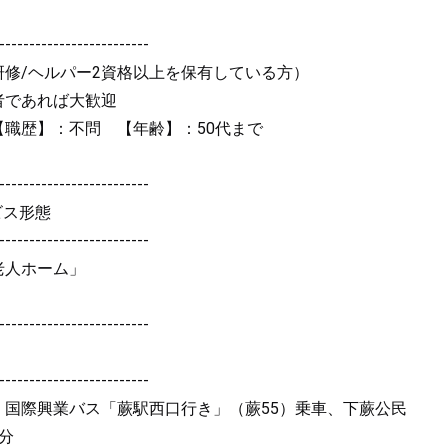
-------------------------
研修/ヘルパー2資格以上を保有している方）
者であれば大歓迎
【職歴】：不問 【年齢】：50代まで
-------------------------
ビス形態
-------------------------
老人ホーム」
-------------------------
-------------------------
、国際興業バス「蕨駅西口行き」（蕨55）乗車、下蕨公民
分