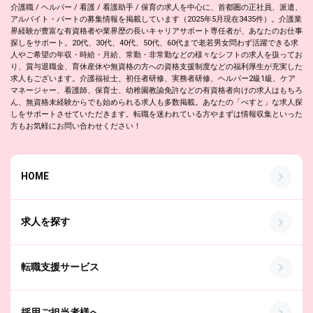
介護職 / ヘルパー / 看護 / 看護助手 / 保育の求人を中心に、首都圏の正社員、派遣、
アルバイト・パートの募集情報を掲載しています（2025年5月現在3435件）。介護業
界経験が豊富な有資格者や業界歴の長いキャリアサポート専任者が、あなたのお仕事
探しをサポート。20代、30代、40代、50代、60代まで老若男女問わず活躍できる求
人やご希望の年収・時給・月給、常勤・非常勤などの様々なシフトの求人を扱ってお
り、賞与退職金、育休産休や無資格の方への資格支援制度などの福利厚生が充実した
求人もございます。介護福祉士、初任者研修、実務者研修、ヘルパー2級1級、ケア
マネージャー、看護師、保育士、幼稚園教諭免許などの有資格者向けの求人はもちろ
ん、無資格未経験からでも始められる求人も多数掲載。あなたの「べすと」な求人探
しをサポートさせていただきます。転職を迷われている方やまずは情報収集といった
方もお気軽にお問い合わせください！
HOME
求人を探す
転職支援サービス
採用ご担当者様へ