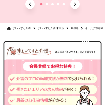
まいべすと介護
まいべすと介護 東京版
勤務地
さいたま市緑区