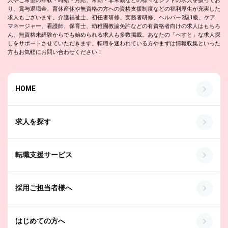
人やご希望の年収・時給・月給、常勤・非常勤などの様々なシフトの求人を扱ってお
り、賞与退職金、育休産休や無資格の方への資格支援制度などの福利厚生が充実した
求人もございます。介護福祉士、初任者研修、実務者研修、ヘルパー2級1級、ケア
マネージャー、看護師、保育士、幼稚園教諭免許などの有資格者向けの求人はもちろ
ん、無資格未経験からでも始められる求人も多数掲載。あなたの「べすと」な求人探
しをサポートさせていただきます。転職を迷われている方やまずは情報収集といった
方もお気軽にお問い合わせください！
HOME
求人を探す
転職支援サービス
採用ご担当者様へ
はじめての方へ