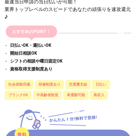
最速当日申請の当日払いが可能！
業界トップレベルのスピードであなたの頑張りを速攻還元
♪
おすすめのPOINT！
日払いOK・週払いOK
開始日相談OK
シフトの相談や曜日固定OK
資格取得支援制度あり
社会保険完備
研修制度あり
交通費支給
日払い
ブランクOK
中高齢者歓迎
車通勤可能
高収入