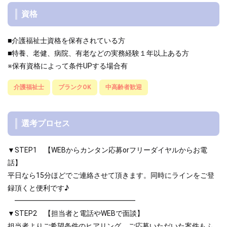
資格
■介護福祉士資格を保有されている方
■特養、老健、病院、有老などの実務経験１年以上ある方
※保有資格によって条件UPする場合有
介護福祉士
ブランクOK
中高齢者歓迎
選考プロセス
▼STEP1 【WEBからカンタン応募orフリーダイヤルからお電
話】
平日なら15分ほどでご連絡させて頂きます。同時にラインをご登
録頂くと便利です♪
━━━━━━━━━━━━━━━━━
▼STEP2 【担当者と電話やWEBで面談】
担当者よりご希望条件のヒアリング、ご応募いただいた案件もふ