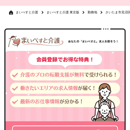
まいべすと介護
まいべすと介護 東京版
勤務地
さいたま市見沼