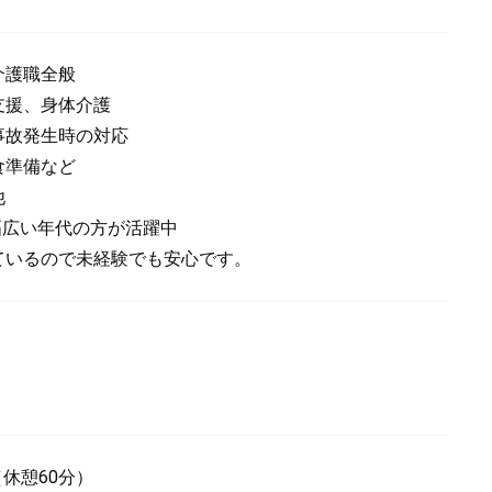
介護職全般
支援、身体介護
事故発生時の対応
食準備など
他
で幅広い年代の方が活躍中
いるので未経験でも安心です。
0（休憩60分）