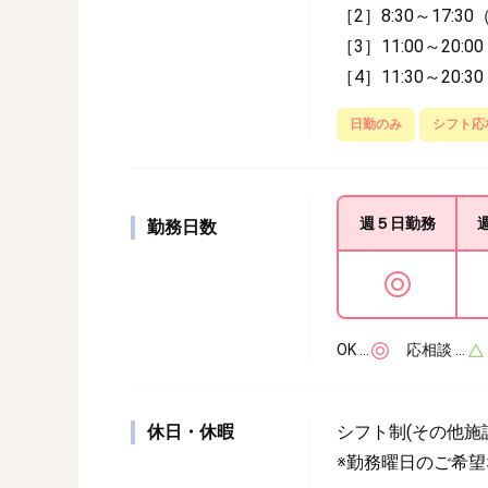
［2］8:30～17:3
［3］11:00～20:
［4］11:30～20:
日勤のみ
シフト応
週５日
勤務
勤務日数
OK …
応相談 …
休日・休暇
シフト制(その他施
※勤務曜日のご希