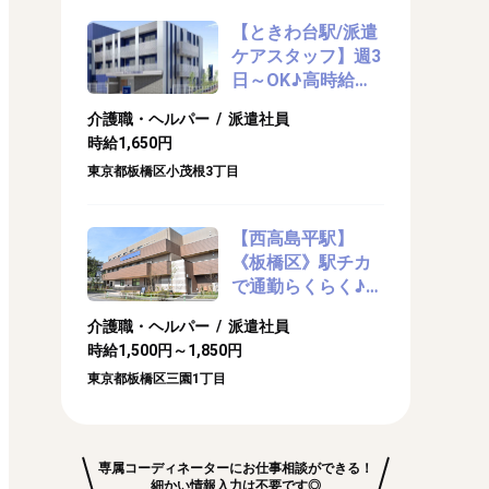
【ときわ台駅/派遣
ケアスタッフ】週3
日～OK♪高時給
1,650円☆彡住宅型
介護職・ヘルパー / 派遣社員
有料老人ホームで
時給1,650円
介護のお仕事♪
東京都板橋区小茂根3丁目
【西高島平駅】
《板橋区》駅チカ
で通勤らくらく♪介
護付き有料にて派
介護職・ヘルパー / 派遣社員
遣介護士さん募集
時給1,500円～1,850円
中！
東京都板橋区三園1丁目
専属コーディネーターにお仕事相談ができる！
細かい情報入力は不要です◎