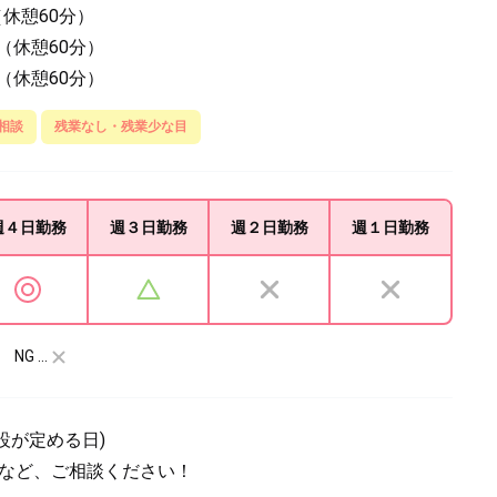
0（休憩60分）
00（休憩60分）
30（休憩60分）
相談
残業なし・残業少な目
週４日
勤務
週３日
勤務
週２日
勤務
週１日
勤務
NG …
設が定める日)
望など、ご相談ください！