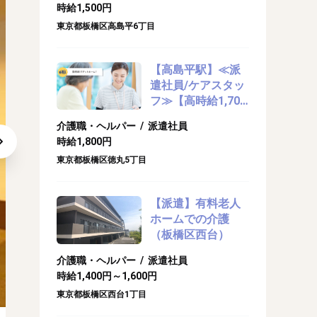
時給1,500円
東京都板橋区高島平6丁目
【高島平駅】≪派
遣社員/ケアスタッ
フ≫【高時給1,700
～1,800円】日払・
介護職・ヘルパー / 派遣社員
週払OK！即日振込
時給1,800円
◎/介護付き有料老
東京都板橋区徳丸5丁目
人ホームで生活サ
ポートのお仕事
★☆
【派遣】有料老人
ホームでの介護
（板橋区西台）
介護職・ヘルパー / 派遣社員
日払い利用もOK
時給1,400円～1,600円
東京都板橋区西台1丁目