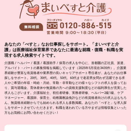
あなたの「べすと」なお仕事探しをサポート。「まいべすと介
護」は医療福祉保育業界であなたに最適な就職・復職・転職を実
現する求人検索サイトです。
介護職 / ヘルパー / 看護 / 看護助手 / 保育の求人を中心に、首都圏の正社員、派遣、
アルバイト・パートの募集情報を掲載しています（2025年5月現在3435件）。介護業
界経験が豊富な有資格者や業界歴の長いキャリアサポート専任者が、あなたのお仕事
探しをサポート。20代、30代、40代、50代、60代まで老若男女問わず活躍できる求
人やご希望の年収・時給・月給、常勤・非常勤などの様々なシフトの求人を扱ってお
り、賞与退職金、育休産休や無資格の方への資格支援制度などの福利厚生が充実した
求人もございます。介護福祉士、初任者研修、実務者研修、ヘルパー2級1級、ケア
マネージャー、看護師、保育士、幼稚園教諭免許などの有資格者向けの求人はもちろ
ん、無資格未経験からでも始められる求人も多数掲載。あなたの「べすと」な求人探
しをサポートさせていただきます。転職を迷われている方やまずは情報収集といった
方もお気軽にお問い合わせください！