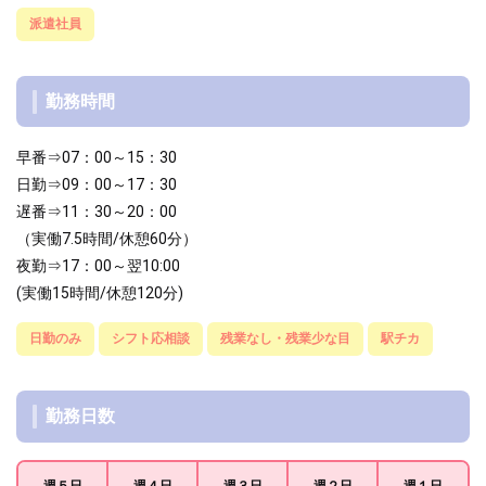
派遣社員
勤務時間
早番⇒07：00～15：30
日勤⇒09：00～17：30
遅番⇒11：30～20：00
（実働7.5時間/休憩60分）
夜勤⇒17：00～翌10:00
(実働15時間/休憩120分)
日勤のみ
シフト応相談
残業なし・残業少な目
駅チカ
勤務日数
週５日
週４日
週３日
週２日
週１日