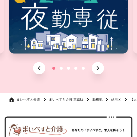
まいべすと介護
まいべすと介護 東京版
勤務地
品川区
【大