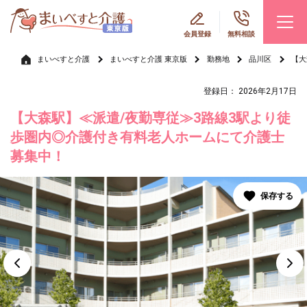
会員登録
無料相談
まいべすと介護
まいべすと介護 東京版
勤務地
品川区
【大
登録日： 2026年2月17日
【大森駅】≪派遣/夜勤専従≫3路線3駅より徒
歩圏内◎介護付き有料老人ホームにて介護士
募集中！