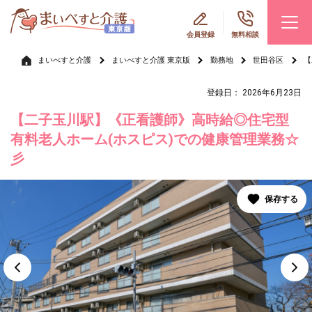
会員登録
無料相談
まいべすと介護
まいべすと介護 東京版
勤務地
世田谷区
【
登録日： 2026年6月23日
【二子玉川駅】《正看護師》高時給◎住宅型
有料老人ホーム(ホスピス)での健康管理業務☆
彡