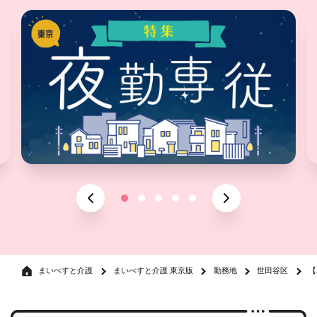
まいべすと介護
まいべすと介護 東京版
勤務地
世田谷区
【