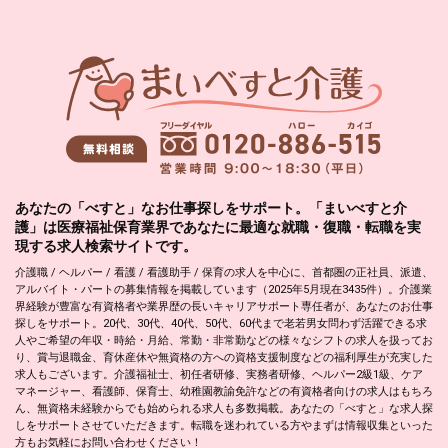
あなたの「べすと」なお仕事探しをサポート。「まいべすと介
護」は医療福祉保育業界であなたに最適な就職・復職・転職を実
現する求人検索サイトです。
介護職 / ヘルパー / 看護 / 看護助手 / 保育の求人を中心に、首都圏の正社員、派遣、
アルバイト・パートの募集情報を掲載しています（2025年5月現在3435件）。介護業
界経験が豊富な有資格者や業界歴の長いキャリアサポート専任者が、あなたのお仕事
探しをサポート。20代、30代、40代、50代、60代まで老若男女問わず活躍できる求
人やご希望の年収・時給・月給、常勤・非常勤などの様々なシフトの求人を扱ってお
り、賞与退職金、育休産休や無資格の方への資格支援制度などの福利厚生が充実した
求人もございます。介護福祉士、初任者研修、実務者研修、ヘルパー2級1級、ケア
マネージャー、看護師、保育士、幼稚園教諭免許などの有資格者向けの求人はもちろ
ん、無資格未経験からでも始められる求人も多数掲載。あなたの「べすと」な求人探
しをサポートさせていただきます。転職を迷われている方やまずは情報収集といった
方もお気軽にお問い合わせください！