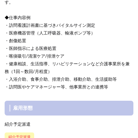
す。
◆仕事内容例
・訪問看護計画書に基づきバイタルサイン測定
・医療機器管理（人工呼吸器、輸液ポンプ等）
・創傷処置
・医師指示による医療処置
・喀痰吸引/清潔ケア/排泄ケア
・健康相談、生活指導、リハビリテーションなど介護事業所を兼
務（1回～数回/月程度）
・入浴介助、食事介助、排泄介助、移動介助、生活援助等
・訪問医やケアマネージャー等、他事業所との連携等
雇用形態
紹介予定派遣
紹介予定派遣