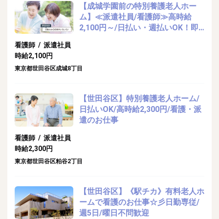
【成城学園前の特別養護老人ホー
ム】≪派遣社員/看護師≫高時給
2,100円～/日払い・週払いOK！即
日振込も対応/施設ご入居者様の体
看護師 / 派遣社員
調管理・生活支援のお仕事
時給2,100円
東京都世田谷区成城8丁目
【世田谷区】特別養護老人ホーム/
日払いOK/高時給2,300円/看護・派
遣のお仕事
看護師 / 派遣社員
時給2,300円
東京都世田谷区粕谷2丁目
【世田谷区】《駅チカ》有料老人ホ
ームで看護のお仕事☆彡日勤専従/
週5日/曜日不問歓迎