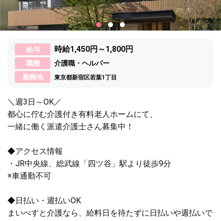
時給1,450円～1,800円
給与
職種
介護職・ヘルパー
勤務地
東京都新宿区若葉1丁目
＼週3日～OK／
都心に佇む介護付き有料老人ホームにて、
一緒に働く派遣介護士さん募集中！
◆アクセス情報
・JR中央線、総武線「四ツ谷」駅より徒歩9分
※車通勤不可
◆日払い・週払いOK
まいべすと介護なら、給料日を待たずに日払いや週払いで