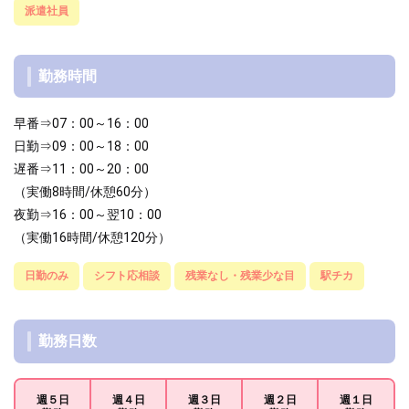
派遣社員
勤務時間
早番⇒07：00～16：00
日勤⇒09：00～18：00
遅番⇒11：00～20：00
（実働8時間/休憩60分）
夜勤⇒16：00～翌10：00
（実働16時間/休憩120分）
日勤のみ
シフト応相談
残業なし・残業少な目
駅チカ
勤務日数
週５日
週４日
週３日
週２日
週１日