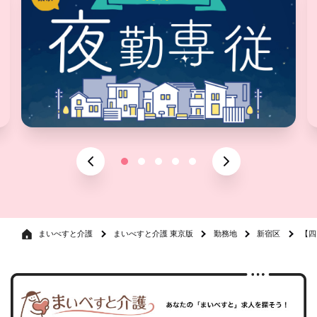
まいべすと介護
まいべすと介護 東京版
勤務地
新宿区
【四