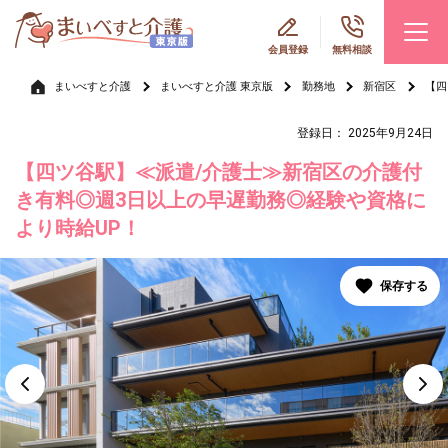
会員登録
無料相談
まいべすと介護
まいべすと介護 東京版
勤務地
新宿区
【四
登録日： 2025年9月24日
【四ツ谷駅】≪派遣/介護士≫新宿区の介護付
き有料◎週3日以上の早遅勤務◎経験や資格に
より時給UP！