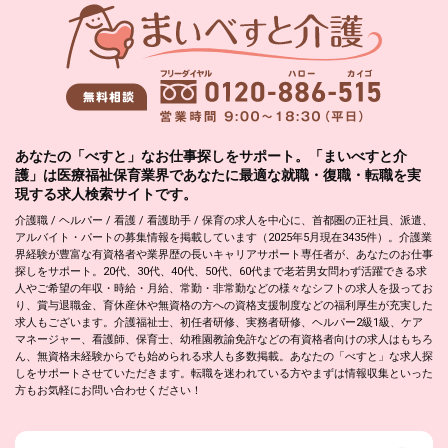
あなたの「べすと」なお仕事探しをサポート。「まいべすと介
護」は医療福祉保育業界であなたに最適な就職・復職・転職を実
現する求人検索サイトです。
介護職 / ヘルパー / 看護 / 看護助手 / 保育の求人を中心に、首都圏の正社員、派遣、
アルバイト・パートの募集情報を掲載しています（2025年5月現在3435件）。介護業
界経験が豊富な有資格者や業界歴の長いキャリアサポート専任者が、あなたのお仕事
探しをサポート。20代、30代、40代、50代、60代まで老若男女問わず活躍できる求
人やご希望の年収・時給・月給、常勤・非常勤などの様々なシフトの求人を扱ってお
り、賞与退職金、育休産休や無資格の方への資格支援制度などの福利厚生が充実した
求人もございます。介護福祉士、初任者研修、実務者研修、ヘルパー2級1級、ケア
マネージャー、看護師、保育士、幼稚園教諭免許などの有資格者向けの求人はもちろ
ん、無資格未経験からでも始められる求人も多数掲載。あなたの「べすと」な求人探
しをサポートさせていただきます。転職を迷われている方やまずは情報収集といった
方もお気軽にお問い合わせください！