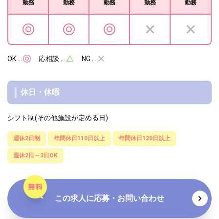
勤務
勤務
勤務
勤務
勤務
OK …
応相談 …
NG …
休日・休暇
シフト制(その他施設が定める日)
週休2日制
年間休日110日以上
年間休日120日以上
週休2日～3日OK
この求人に応募・お問い合わせ