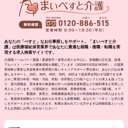
あなたの「べすと」なお仕事探しをサポート。「まいべすと介
護」は医療福祉保育業界であなたに最適な就職・復職・転職を実
現する求人検索サイトです。
介護職 / ヘルパー / 看護 / 看護助手 / 保育の求人を中心に、首都圏の正社員、派遣、
アルバイト・パートの募集情報を掲載しています（2025年5月現在3435件）。介護業
界経験が豊富な有資格者や業界歴の長いキャリアサポート専任者が、あなたのお仕事
探しをサポート。20代、30代、40代、50代、60代まで老若男女問わず活躍できる求
人やご希望の年収・時給・月給、常勤・非常勤などの様々なシフトの求人を扱ってお
り、賞与退職金、育休産休や無資格の方への資格支援制度などの福利厚生が充実した
求人もございます。介護福祉士、初任者研修、実務者研修、ヘルパー2級1級、ケア
マネージャー、看護師、保育士、幼稚園教諭免許などの有資格者向けの求人はもちろ
ん、無資格未経験からでも始められる求人も多数掲載。あなたの「べすと」な求人探
しをサポートさせていただきます。転職を迷われている方やまずは情報収集といった
方もお気軽にお問い合わせください！