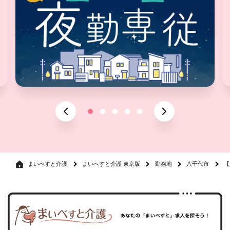
まいべすと介護
まいべすと介護 東京版
勤務地
八千代市
【