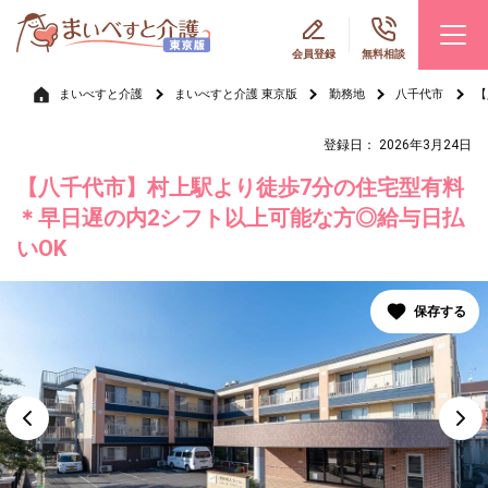
会員登録
無料相談
まいべすと介護
まいべすと介護 東京版
勤務地
八千代市
【
登録日： 2026年3月24日
【八千代市】村上駅より徒歩7分の住宅型有料
＊早日遅の内2シフト以上可能な方◎給与日払
いOK