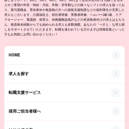
探しをサポート。20代、30代、40代、50代、60代まで老若男女問わず活躍できる求
人やご希望の年収・時給・月給、常勤・非常勤などの様々なシフトの求人を扱ってお
り、賞与退職金、育休産休や無資格の方への資格支援制度などの福利厚生が充実した
求人もございます。介護福祉士、初任者研修、実務者研修、ヘルパー2級1級、ケア
マネージャー、看護師、保育士、幼稚園教諭免許などの有資格者向けの求人はもちろ
ん、無資格未経験からでも始められる求人も多数掲載。あなたの「べすと」な求人探
しをサポートさせていただきます。転職を迷われている方やまずは情報収集といった
方もお気軽にお問い合わせください！
HOME
求人を探す
転職支援サービス
採用ご担当者様へ