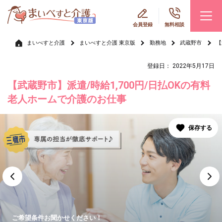
会員登録
無料相談
まいべすと介護
まいべすと介護 東京版
勤務地
武蔵野市
【
登録日： 2022年5月17日
【武蔵野市】派遣/時給1,700円/日払OKの有料
老人ホームで介護のお仕事
ご希望条件お聞かせください！