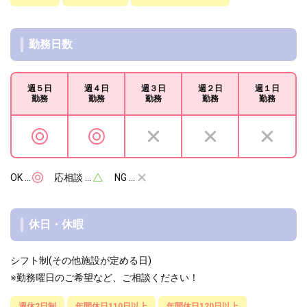
勤務日数
週５日
週４日
週３日
週２日
週１日
勤務
勤務
勤務
勤務
勤務
OK …
応相談 …
NG …
休日・休暇
シフト制(その他施設が定める日)
※勤務曜日のご希望など、ご相談ください！
週休2日制
年間休日110日以上
年間休日120日以上