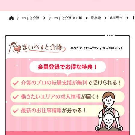
まいべすと介護
まいべすと介護 東京版
勤務地
武蔵野市
【