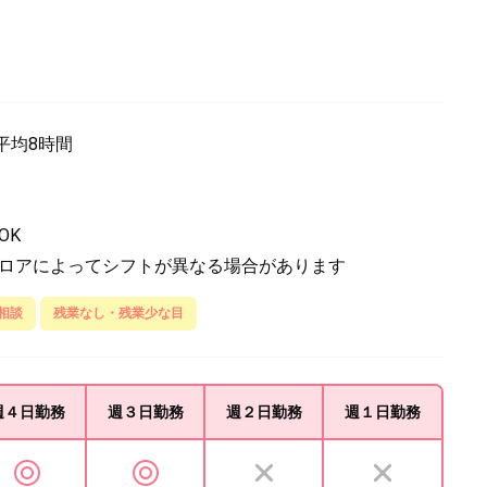
で平均8時間
OK
フロアによってシフトが異なる場合があります
相談
残業なし・残業少な目
週４日
勤務
週３日
勤務
週２日
勤務
週１日
勤務