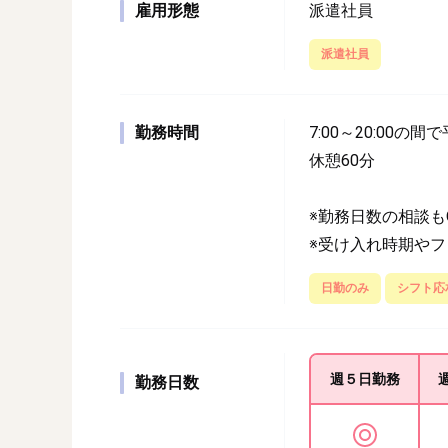
雇用形態
派遣社員
派遣社員
勤務時間
7:00～20:00の間
休憩60分
※勤務日数の相談も
※受け入れ時期や
日勤のみ
シフト応
週５日
勤務
勤務日数