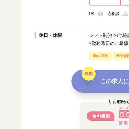
OK …
応相談 …
休日・休暇
シフト制(その他施
※勤務曜日のご希
週休2日制
年間休日
この求人に
お電話か