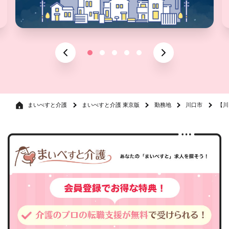
まいべすと介護
まいべすと介護 東京版
勤務地
川口市
【川