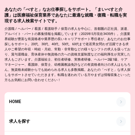
あなたの「べすと」なお仕事探しをサポート。「まいべすと介
護」は医療福祉保育業界であなたに最適な就職・復職・転職を実
現する求人検索サイトです。
介護職 / ヘルパー / 看護 / 看護助手 / 保育の求人を中心に、首都圏の正社員、派遣、
アルバイト・パートの募集情報を掲載しています（2025年5月現在3435件）。介護業
界経験が豊富な有資格者や業界歴の長いキャリアサポート専任者が、あなたのお仕事
探しをサポート。20代、30代、40代、50代、60代まで老若男女問わず活躍できる求
人やご希望の年収・時給・月給、常勤・非常勤などの様々なシフトの求人を扱ってお
り、賞与退職金、育休産休や無資格の方への資格支援制度などの福利厚生が充実した
求人もございます。介護福祉士、初任者研修、実務者研修、ヘルパー2級1級、ケア
マネージャー、看護師、保育士、幼稚園教諭免許などの有資格者向けの求人はもちろ
ん、無資格未経験からでも始められる求人も多数掲載。あなたの「べすと」な求人探
しをサポートさせていただきます。転職を迷われている方やまずは情報収集といった
方もお気軽にお問い合わせください！
HOME
求人を探す