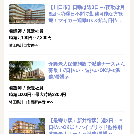
【川口市】日勤は週3日～/夜勤は月
6回～◎曜日不問で勤務可能な方歓
迎！マイカー通勤OK＆給与日払い
OK◎
看護師 / 派遣社員
時給2,100円～2,300円
埼玉県川口市弥平
介護老人保健施設で派遣ナースさん
募集！//日払い・週払いOK◎≪派
遣/看護≫
看護師 / 派遣社員
時給2000円～最大時給2300円
埼玉県川口市西新井宿1022
【最寄り駅：新井宿駅】週3日～＊
日払いOK◎＊ハイブリッド型特別
養護老人ホーム≪派遣/看護≫