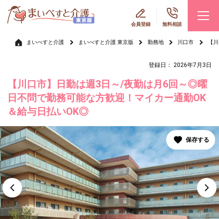
会員登録
無料相談
まいべすと介護
まいべすと介護 東京版
勤務地
川口市
【川
登録日： 2026年7月3日
【川口市】日勤は週3日～/夜勤は月6回～◎曜
日不問で勤務可能な方歓迎！マイカー通勤OK
＆給与日払いOK◎