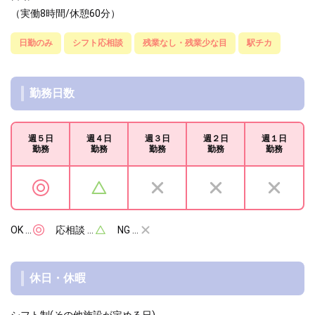
（実働8時間/休憩60分）
日勤のみ
シフト応相談
残業なし・残業少な目
駅チカ
勤務日数
週５日
週４日
週３日
週２日
週１日
勤務
勤務
勤務
勤務
勤務
OK …
応相談 …
NG …
休日・休暇
シフト制(その他施設が定める日)