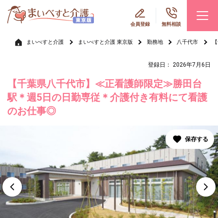
会員登録
無料相談
まいべすと介護
まいべすと介護 東京版
勤務地
八千代市
【
登録日： 2026年7月6日
【千葉県八千代市】≪正看護師限定≫勝田台
駅＊週5日の日勤専従＊介護付き有料にて看護
のお仕事◎