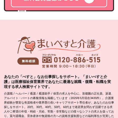
あなたの「べすと」なお仕事探しをサポート。「まいべすと介
護」は医療福祉保育業界であなたに最適な就職・復職・転職を実
現する求人検索サイトです。
介護職 / ヘルパー / 看護 / 看護助手 / 保育の求人を中心に、首都圏の正社員、派遣、
アルバイト・パートの募集情報を掲載しています（2025年5月現在3435件）。介護業
界経験が豊富な有資格者や業界歴の長いキャリアサポート専任者が、あなたのお仕事
探しをサポート。20代、30代、40代、50代、60代まで老若男女問わず活躍できる求
人やご希望の年収・時給・月給、常勤・非常勤などの様々なシフトの求人を扱ってお
り、賞与退職金、育休産休や無資格の方への資格支援制度などの福利厚生が充実した