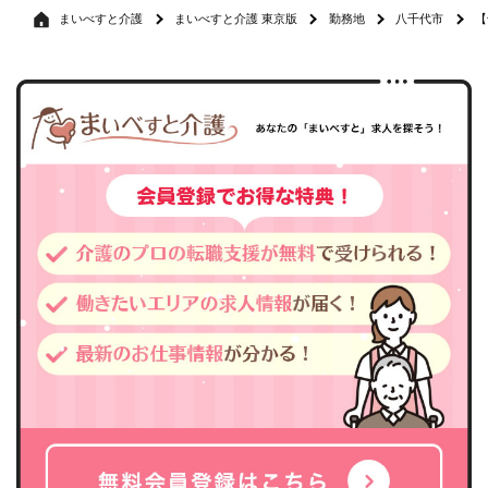
まいべすと介護
まいべすと介護 東京版
勤務地
八千代市
【