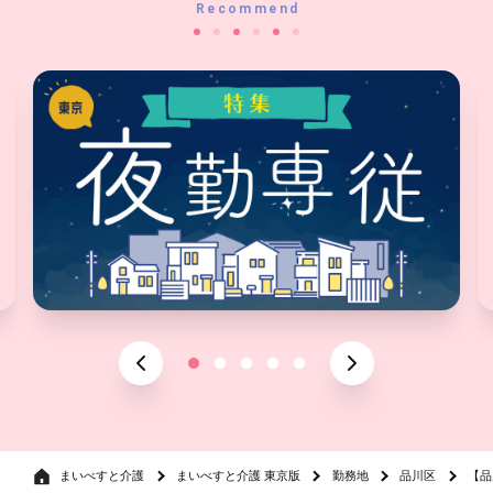
Recommend
まいべすと介護
まいべすと介護 東京版
勤務地
品川区
【品