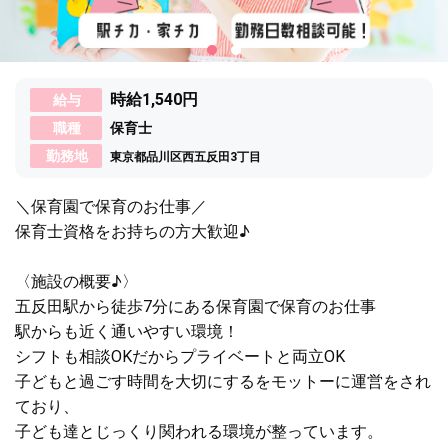
時給1,540円
給与
職種
保育士
勤務地
東京都品川区西五反田3丁目
＼保育園で保育のお仕事／
保育士資格をお持ちの方大歓迎♪
〈施設の概要♪〉
五反田駅から徒歩7分にある保育園で保育のお仕事
駅からも近く通いやすい環境！
シフトも相談OKだからプライベートと両立OK
子どもと過ごす時間を大切にするをモットーに運営をされ
ており、
子ども達とじっくり関われる環境が整っています。