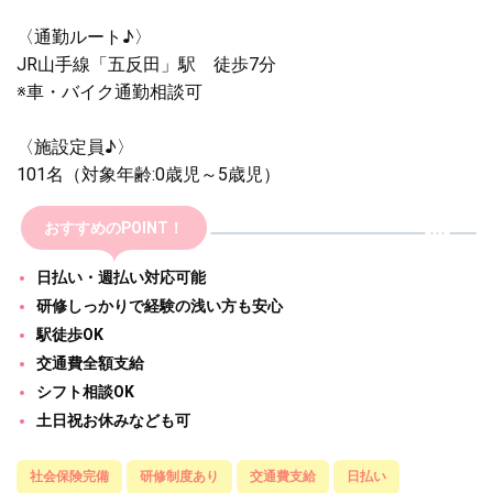
〈通勤ルート♪〉
JR山手線「五反田」駅 徒歩7分
※車・バイク通勤相談可
〈施設定員♪〉
101名（対象年齢:0歳児～5歳児）
おすすめのPOINT！
日払い・週払い対応可能
研修しっかりで経験の浅い方も安心
駅徒歩OK
交通費全額支給
シフト相談OK
土日祝お休みなども可
社会保険完備
研修制度あり
交通費支給
日払い