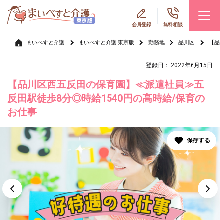
会員登録
無料相談
まいべすと介護
まいべすと介護 東京版
勤務地
品川区
【品
登録日： 2022年6月15日
【品川区西五反田の保育園】≪派遣社員≫五
反田駅徒歩8分◎時給1540円の高時給/保育の
お仕事