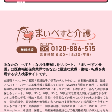
あなたの「べすと」なお仕事探しをサポート。「まいべすと介
護」は医療福祉保育業界であなたに最適な就職・復職・転職を実
現する求人検索サイトです。
介護職 / ヘルパー / 看護 / 看護助手 / 保育の求人を中心に、首都圏の正社員、派遣、
アルバイト・パートの募集情報を掲載しています（2025年5月現在3435件）。介護業
界経験が豊富な有資格者や業界歴の長いキャリアサポート専任者が、あなたのお仕事
探しをサポート。20代、30代、40代、50代、60代まで老若男女問わず活躍できる求
人やご希望の年収・時給・月給、常勤・非常勤などの様々なシフトの求人を扱ってお
り、賞与退職金、育休産休や無資格の方への資格支援制度などの福利厚生が充実した
求人もございます。介護福祉士、初任者研修、実務者研修、ヘルパー2級1級、ケア
マネージャー、看護師、保育士、幼稚園教諭免許などの有資格者向けの求人はもちろ