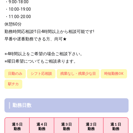
・9:00-18:00
・10:00-19:00
・11:00-20:00
休憩60分
勤務時間応相談!1日4時間以上から相談可能です!
早番や遅番勤務できる方、尚可★
※4時間以上をご希望の場合ご相談下さい。
※曜日希望についてもご相談承ります。
日勤のみ
シフト応相談
残業なし・残業少な目
時短勤務OK
駅チカ
勤務日数
週５日
週４日
週３日
週２日
週１日
勤務
勤務
勤務
勤務
勤務