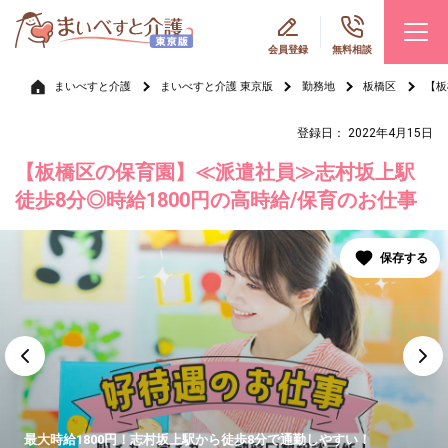
会員登録
無料相談
まいべすと介護
まいべすと介護 東京版
勤務地
板橋区
【板
登録日： 2022年4月15日
【板橋区の保育園】≪派遣社員≫志村坂上駅
徒歩8分◎時給1800円の高時給/保育のお仕事
最大時給1800円！志村坂上駅から徒歩8分で通勤しやすい！