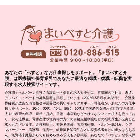
あなたの「べすと」なお仕事探しをサポート。「まいべすと介
護」は医療福祉保育業界であなたに最適な就職・復職・転職を実
現する求人検索サイトです。
介護職 / ヘルパー / 看護 / 看護助手 / 保育の求人を中心に、首都圏の正社員、派遣、
アルバイト・パートの募集情報を掲載しています（2025年5月現在3435件）。介護業
界経験が豊富な有資格者や業界歴の長いキャリアサポート専任者が、あなたのお仕事
探しをサポート。20代、30代、40代、50代、60代まで老若男女問わず活躍できる求
人やご希望の年収・時給・月給、常勤・非常勤などの様々なシフトの求人を扱ってお
り、賞与退職金、育休産休や無資格の方への資格支援制度などの福利厚生が充実した
求人もございます。介護福祉士、初任者研修、実務者研修、ヘルパー2級1級、ケア
マネージャー、看護師、保育士、幼稚園教諭免許などの有資格者向けの求人はもちろ
ん、無資格未経験からでも始められる求人も多数掲載。あなたの「べすと」な求人探