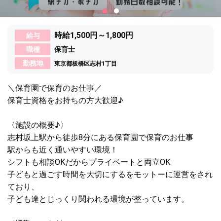
時給1,500円～1,800円
給与
職種
保育士
勤務地
東京都板橋区志村1丁目
＼保育園で保育のお仕事／
保育士資格をお持ちの方大歓迎♪
〈施設の概要♪〉
志村坂上駅から徒歩8分にある保育園で保育のお仕事
駅からも近く通いやすい環境！
シフトも相談OKだからプライベートと両立OK
子どもと過ごす時間を大切にするをモットーに運営をされ
ており、
子ども達とじっくり関われる環境が整っています。