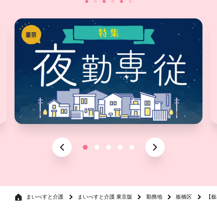
まいべすと介護
まいべすと介護 東京版
勤務地
板橋区
【板