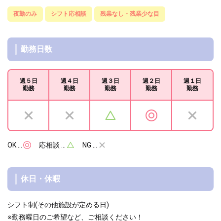
夜勤のみ
シフト応相談
残業なし・残業少な目
勤務日数
週５日
週４日
週３日
週２日
週１日
勤務
勤務
勤務
勤務
勤務
OK …
応相談 …
NG …
休日・休暇
シフト制(その他施設が定める日)
※勤務曜日のご希望など、ご相談ください！