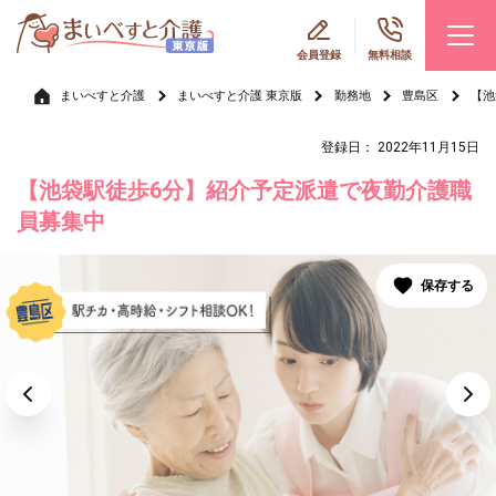
会員登録
無料相談
まいべすと介護
まいべすと介護 東京版
勤務地
豊島区
【池
登録日： 2022年11月15日
【池袋駅徒歩6分】紹介予定派遣で夜勤介護職
員募集中