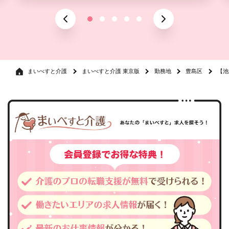
まいべすと介護
まいべすと介護 東京版
勤務地
豊島区
【池