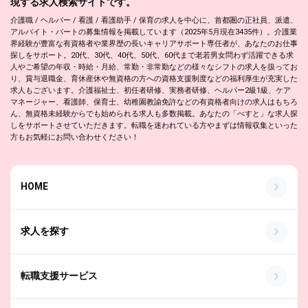
現する求人検索サイトです。
介護職 / ヘルパー / 看護 / 看護助手 / 保育の求人を中心に、首都圏の正社員、派遣、
アルバイト・パートの募集情報を掲載しています（2025年5月現在3435件）。介護業
界経験が豊富な有資格者や業界歴の長いキャリアサポート専任者が、あなたのお仕事
探しをサポート。20代、30代、40代、50代、60代まで老若男女問わず活躍できる求
人やご希望の年収・時給・月給、常勤・非常勤などの様々なシフトの求人を扱ってお
り、賞与退職金、育休産休や無資格の方への資格支援制度などの福利厚生が充実した
求人もございます。介護福祉士、初任者研修、実務者研修、ヘルパー2級1級、ケア
マネージャー、看護師、保育士、幼稚園教諭免許などの有資格者向けの求人はもちろ
ん、無資格未経験からでも始められる求人も多数掲載。あなたの「べすと」な求人探
しをサポートさせていただきます。転職を迷われている方やまずは情報収集といった
方もお気軽にお問い合わせください！
HOME
求人を探す
転職支援サービス