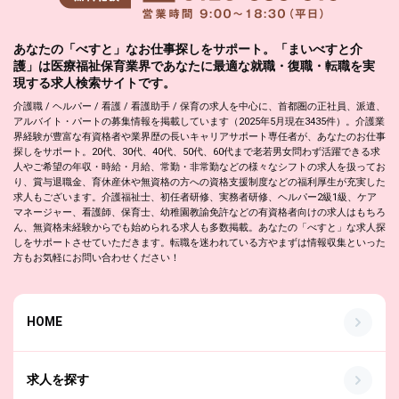
あなたの「べすと」なお仕事探しをサポート。「まいべすと介
護」は医療福祉保育業界であなたに最適な就職・復職・転職を実
現する求人検索サイトです。
介護職 / ヘルパー / 看護 / 看護助手 / 保育の求人を中心に、首都圏の正社員、派遣、
アルバイト・パートの募集情報を掲載しています（2025年5月現在3435件）。介護業
界経験が豊富な有資格者や業界歴の長いキャリアサポート専任者が、あなたのお仕事
探しをサポート。20代、30代、40代、50代、60代まで老若男女問わず活躍できる求
人やご希望の年収・時給・月給、常勤・非常勤などの様々なシフトの求人を扱ってお
り、賞与退職金、育休産休や無資格の方への資格支援制度などの福利厚生が充実した
求人もございます。介護福祉士、初任者研修、実務者研修、ヘルパー2級1級、ケア
マネージャー、看護師、保育士、幼稚園教諭免許などの有資格者向けの求人はもちろ
ん、無資格未経験からでも始められる求人も多数掲載。あなたの「べすと」な求人探
しをサポートさせていただきます。転職を迷われている方やまずは情報収集といった
方もお気軽にお問い合わせください！
HOME
求人を探す