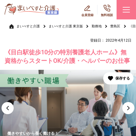
会員登録
無料相談
まいべすと介護
まいべすと介護 東京版
勤務地
豊島区
《目
登録日： 2022年4月12日
《目白駅徒歩10分の特別養護老人ホーム》無
資格からスタートOK/介護・ヘルパーのお仕事
働きやすいから長く働ける！