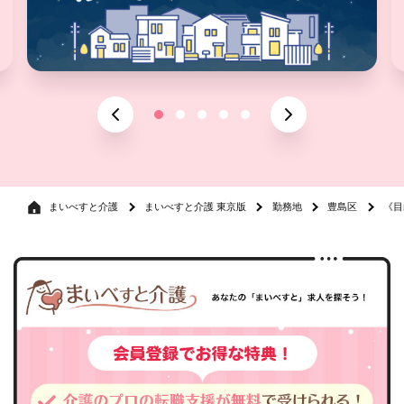
まいべすと介護
まいべすと介護 東京版
勤務地
豊島区
《目